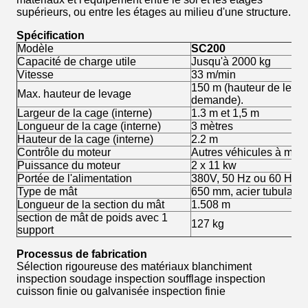
supérieurs, ou entre les étages au milieu d'une structure.
Spécification
Modèle
SC200
Capacité de charge utile
Jusqu'à 2000 kg
Vitesse
33 m/min
150 m (hauteur de leva
Max. hauteur de levage
demande).
Largeur de la cage (interne)
1.3 m et 1,5 m
Longueur de la cage (interne)
3 mètres
Hauteur de la cage (interne)
2.2 m
Contrôle du moteur
Autres véhicules à mote
Puissance du moteur
2 x 11 kw
Portée de l'alimentation
380V, 50 Hz ou 60 Hz, 
Type de mât
650 mm, acier tubulaire
Longueur de la section du mât
1.508 m
section de mât de poids avec 1
127 kg
support
Processus de fabrication
Sélection rigoureuse des matériaux blanchiment
inspection soudage inspection soufflage inspection
cuisson finie ou galvanisée inspection finie