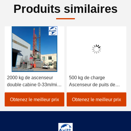
Produits similaires
2000 kg de ascenseur
500 kg de charge
double cabine 0-33m/min
Ascenseur de puits de
contrôle de vitesse en
cage de petite taille
invertisseur de bâtiment
installé à l'intérieur du
Obtenez le meilleur prix
Obtenez le meilleur prix
ascenseurs
puits