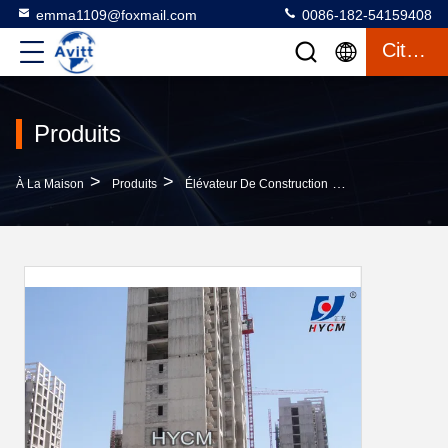
emma1109@foxmail.com
0086-182-54159408
Citation
Produits
>
>
>
À La Maison
Produits
Élévateur De Construction
2 Tonnes Constr