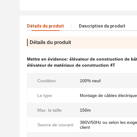
Détails du produit
Description du produit
Détails du produit
Mettre en évidence:
élévateur de construction de bâ
élévateur de matériaux de construction 4T
Condition:
100% neuf
Le type:
Montage de câbles électriqu
Max. la taille:
150m
380V/50Hz ou selon les exig
Source de courant:
client