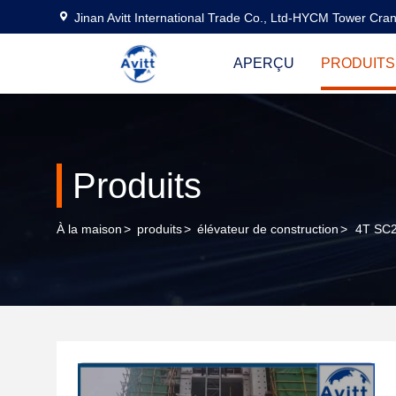
Jinan Avitt International Trade Co., Ltd-HYCM Tower Cra
APERÇU
PRODUITS
Produits
À la maison
>
produits
>
élévateur de construction
>
4T SC2