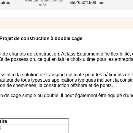
Taille de la section du
autres
650*650*1508 mm
mât:
Projet de construction à double cage
de chariots de construction, Aclass Equipment offre flexibilité, e
t de possession, ce qui en fait le choix ultime pour les entrepri
 offre la solution de transport optimale pour les bâtiments de f
uteur de tous typesLes applications typiques incluent la constr
ion de cheminées, la construction offshore et de ponts.
tion de cage simple ou double. Il peut également être équipé d'un
aire
g