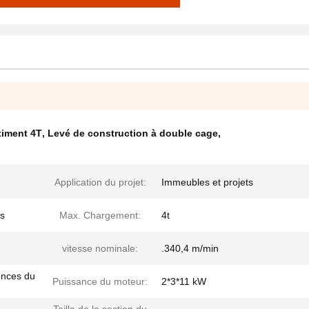
timent 4T
,
Levé de construction à double cage
,
Application du projet:
Immeubles et projets
es
Max. Chargement:
4t
vitesse nominale:
.340,4 m/min
ences du
Puissance du moteur:
2*3*11 kW