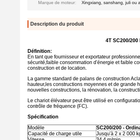
Marque de moteur:
Xingxiang, sanshang, juli ou 
Description du produit
4T SC200/200 
Définition:
En tant que fournisseur et exportateur professionnel 
sécurité,faible consommation d'énergie et faible coû
construction et de location.
La gamme standard de palans de construction Aclass
hauteur,les constructions moyennes et de grande ha
nouvelles constructions, la rénovation, la construct
Le chariot élévateur peut être utilisé en configura
contrôle de fréquence (FC).
Spécification
Modèle
SC200/200 - Ordin
Capacité de charge utile
Jusqu'à 2 x 2 000 k
Vitesse
34.4 m/min