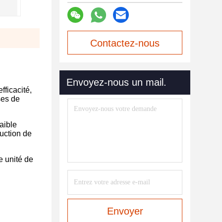
Contactez-nous
maintenant
Envoyez-nous un mail.
fficacité,
ses de
aible
uction de
e unité de
Envoyer