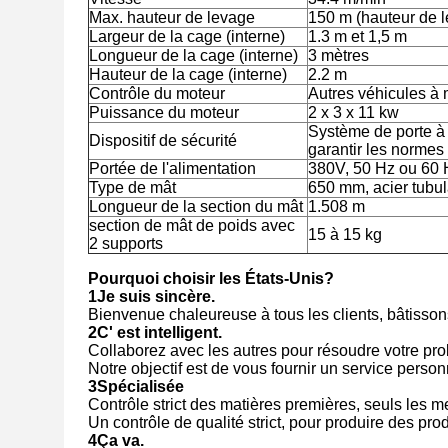
Max. hauteur de levage
150 m (hauteur de 
Largeur de la cage (interne)
1.3 m et 1,5 m
Longueur de la cage (interne)
3 mètres
Hauteur de la cage (interne)
2.2 m
Contrôle du moteur
Autres véhicules à 
Puissance du moteur
2 x 3 x 11 kw
Système de porte à
Dispositif de sécurité
garantir les normes 
Portée de l'alimentation
380V, 50 Hz ou 60 
Type de mât
650 mm, acier tubul
Longueur de la section du mât
1.508 m
section de mât de poids avec
15 à 15 kg
2 supports
Pourquoi choisir les États-Unis?
1Je suis sincère.
Bienvenue chaleureuse à tous les clients, bâtisson
2C' est intelligent.
Collaborez avec les autres pour résoudre votre pr
Notre objectif est de vous fournir un service perso
3Spécialisée
Contrôle strict des matières premières, seuls les me
Un contrôle de qualité strict, pour produire des prod
4Ça va.