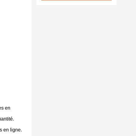
es en
antité.
s en ligne.