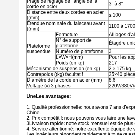
Plage de réglage de l'angle de la
3° à 8°
corde en acier
Distance entre deux cordes en acier
≤ 100
((mm)
Étendue nominale du faisceau avant
1100 à 170
((mm)
Fermeture
Alliages d'
N° de support de
Étagère uni
plateforme
Plateforme
suspendue
Numéro de plateforme
3
L×W×H(mm)
Pour les app
Poids (en kg)
217
Mécanisme de suspension (en kg)
2 × 175 kg
Contrepoids ((kg) facultatif
25×40 pièc
Diamètre de la corde en acier (mm)
8.6
Voltage (v) 3 phases
220V/380V/4
Une
Les avantages:
1. Qualité professionnelle: nous avons 7 ans d'exp
Chine.
2. Prix compétitif: nous pouvons vous faire une faveu
3Livraison rapide: notre stock mensuel est de plu
4. Service attentionné: notre excellente équipe de v
Les ingénieurs répondent rapidement à toute quest