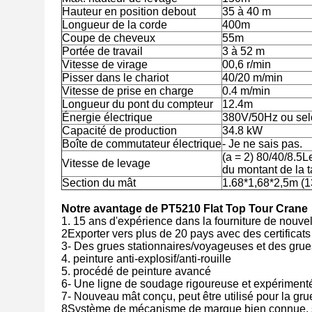
Hauteur en position debout
35 à 40 m
Longueur de la corde
400m
Coupe de cheveux
55m
Portée de travail
3 à 52 m
Vitesse de virage
00,6 r/min
Pisser dans le chariot
40/20 m/min
Vitesse de prise en charge
0.4 m/min
Longueur du pont du compteur
12.4m
Énergie électrique
380V/50Hz ou selo
Capacité de production
34.8 kW
Boîte de commutateur électrique
- Je ne sais pas.
(a = 2) 80/40/8.5Le
Vitesse de levage
du montant de la 
Section du mât
1.68*1,68*2,5m (1
Notre avantage de PT5210 Flat Top Tour Crane
1. 15 ans d'expérience dans la fourniture de nouv
2Exporter vers plus de 20 pays avec des certific
3- Des grues stationnaires/voyageuses et des grue
4. peinture anti-explosif/anti-rouille
5. procédé de peinture avancé
6- Une ligne de soudage rigoureuse et expériment
7- Nouveau mât conçu, peut être utilisé pour la gru
8Système de mécanisme de marque bien connue, sys