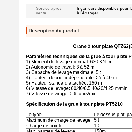
Service après-
Ingénieurs disponibles pour l
vente:
à l'étranger
Description du produit
Crane à tour plate QTZ63(
Paramètres techniques de la grue à tour plate 
1) Moment de levage nominal: 630 KN.m.
2) Autonomie de travail: 3 à 52 m
3) Capacité de levage maximale: 5 t
4) Hauteur debout indépendante: 35 à 40 m
5) Hauteur standard attachée: 150 m
6) Vitesse de levage: 80/40/8.5 40/20/4.25 m/min
7) Vitesse de virage: 0,6 tours/min
Spécification de la grue à tour plate PT5210
Le type
Le dessus plat, pa
Maximum de charge de levage
5 t
Charge de pointe
1.0t
Max. hauteur de levage
150m