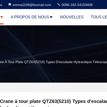
ne
emma1109@foxmail.com
0086-182-54159408
A PROPOS DE NOUS
NOUVELLES
TOUS L
ne À Tour Plate QTZ63(5210) Types D'escalade Hydraulique Télescop
Crane à tour plate QTZ63(5210) Types d'escala