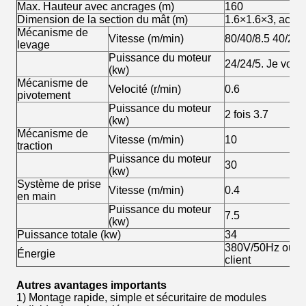
Max. Hauteur avec ancrages (m)
160
Dimension de la section du mât (m)
1.6×1.6×3, acie
Mécanisme de
Vitesse (m/min)
80/40/8.5 40/20/
levage
Puissance du moteur
24/24/5. Je vous 
(kw)
Mécanisme de
Velocité (r/min)
0.6
pivotement
Puissance du moteur
2 fois 3.7
(kw)
Mécanisme de
Vitesse (m/min)
10
traction
Puissance du moteur
30
(kw)
Système de prise
Vitesse (m/min)
0.4
en main
Puissance du moteur
7.5
(kw)
Puissance totale (kw)
34
380V/50Hz ou se
Énergie
client
Autres avantages importants
1) Montage rapide, simple et sécuritaire de modules