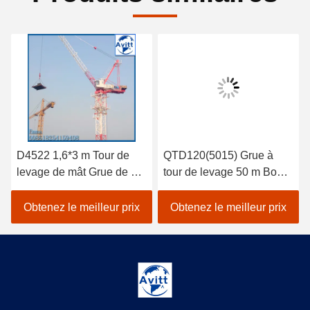
D4522 1,6*3 m Tour de
QTD120(5015) Grue à
levage de mât Grue de 6
tour de levage 50 m Boum
tonnes Capacité de
de levage 1,5 t Capacité
charge Hauteur du mât
de charge finale
Obtenez le meilleur prix
Obtenez le meilleur prix
25,5 m