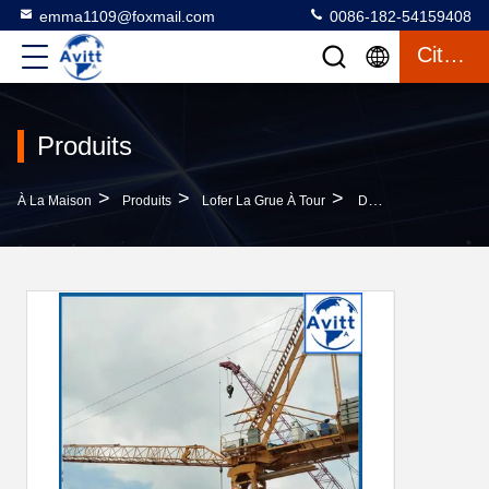
emma1109@foxmail.com
0086-182-54159408
Citation
Produits
>
>
>
À La Maison
Produits
Lofer La Grue À Tour
D4522 Grue De Tour De Levage De Jib 45m Longueur De Jib 2,2 T Charge De Pointe Aux Émirats Arabes Unis