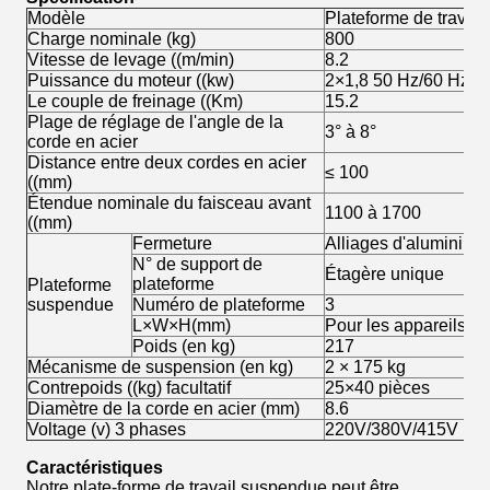
Modèle
Plateforme de trava
Charge nominale (kg)
800
Vitesse de levage ((m/min)
8.2
Puissance du moteur ((kw)
2×1,8 50 Hz/60 Hz
Le couple de freinage ((Km)
15.2
Plage de réglage de l'angle de la
3° à 8°
corde en acier
Distance entre deux cordes en acier
≤ 100
((mm)
Étendue nominale du faisceau avant
1100 à 1700
((mm)
Fermeture
Alliages d'aluminium
N° de support de
Étagère unique
plateforme
Plateforme
suspendue
Numéro de plateforme
3
L×W×H(mm)
Pour les appareils à 
Poids (en kg)
217
Mécanisme de suspension (en kg)
2 × 175 kg
Contrepoids ((kg) facultatif
25×40 pièces
Diamètre de la corde en acier (mm)
8.6
Voltage (v) 3 phases
220V/380V/415V (per
Caractéristiques
Notre plate-forme de travail suspendue peut être