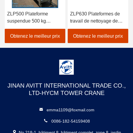
ZLP500 Plateforme
ZLP630 Plateformes de
suspendue 500 kg
travail de nettoyage de
Machine de nettoyage de
fenêtres suspendues en
bâtiments et de fenêtres
acier galvanisé à chaud
Obtenez le meilleur prix
Obtenez le meilleur prix
avec verrouillage de
sécurité
JINAN AVITT INTERNATIONAL TRADE CO.,
LTD-HYCM TOWER CRANE
emma1109@foxmail.com
0086-182-54159408
No 218-1, bâtiment 8, bâtiment complet, zone 8, jardin