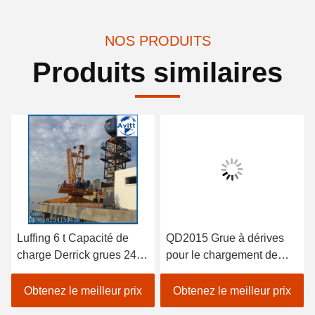
NOS PRODUITS
Produits similaires
Luffing 6 t Capacité de
QD2015 Grue à dérives
charge Derrick grues 24m
pour le chargement de
Boom longueur pour
matériaux ou le
150m hauteur
démontage de grues à
Obtenez le meilleur prix
Obtenez le meilleur prix
tour intérieure