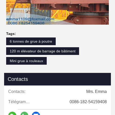
Tags:
6 tonnes de grue à poutre
120 m élévateur de barrage de bâtiment
Mini grue à rouleaux
Contacts
Contacts:
Mrs. Emma
Télégramme:
0086-182-54159408