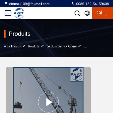
emma1109@foxmail.com
0086-182-54159408
Citation
Produits
>
>
>
À La Maison
Produits
Je Suis Derrick Crane
QD100 Grue De Cons