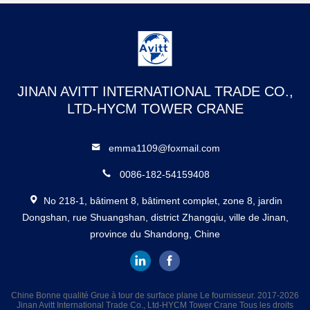
JINAN AVITT INTERNATIONAL TRADE CO.,
LTD-HYCM TOWER CRANE
emma1109@foxmail.com
0086-182-54159408
No 218-1, bâtiment 8, bâtiment complet, zone 8, jardin
Dongshan, rue Shuangshan, district Zhangqiu, ville de Jinan,
province du Shandong, Chine
Chine Bonne qualité Grue à tour de surface plane Le fournisseur. 2017-2026
Jinan Avitt International Trade Co., Ltd-HYCM Tower Crane Tous les droits