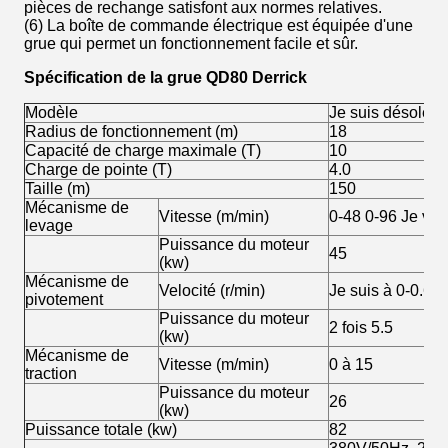
pièces de rechange satisfont aux normes relatives.
(6) La boîte de commande électrique est équipée d'une
grue qui permet un fonctionnement facile et sûr.
Spécification de la grue QD80 Derrick
Modèle
Je suis désolée.
Radius de fonctionnement (m)
18
Capacité de charge maximale (T)
10
Charge de pointe (T)
4.0
Taille (m)
150
Mécanisme de
Vitesse (m/min)
0-48 0-96 Je vou
levage
Puissance du moteur
45
(kw)
Mécanisme de
Velocité (r/min)
Je suis à 0-0.6
pivotement
Puissance du moteur
2 fois 5.5
(kw)
Mécanisme de
Vitesse (m/min)
0 à 15
traction
Puissance du moteur
26
(kw)
Puissance totale (kw)
82