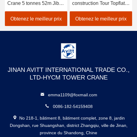
Crane 5 tonnes 52m Jib
construction Tour Topflat
Long Construction
Tour Crane spécifications
bâtiment grue
6t
Obtenez le meilleur prix
Obtenez le meilleur prix
JINAN AVITT INTERNATIONAL TRADE CO.,
LTD-HYCM TOWER CRANE
emma1109@foxmail.com
0086-182-54159408
No 218-1, bâtiment 8, bâtiment complet, zone 8, jardin
Dongshan, rue Shuangshan, district Zhangqiu, ville de Jinan,
province du Shandong, Chine