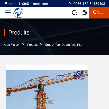
emma1109@foxmail.com
0086-182-54159408
Citation
Produits
>
>
>
À La Maison
Produits
Grue À Tour De Surface Plane
QTP160 Tête