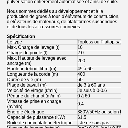
pulvérisation entièrement automatisée et ainsi de suite.
Nous sommes dédiés au développement et à la
production de grues à tour, d'élévateurs de construction,
d'élévateurs de matériaux, de plateformes suspendues
et de tous les accessoires connexes.
Spécification
Le type
Topless ou Flattop sans t
Max. Charge de levage (t)
10
Charge de pointe (t)
2.0
Max. Hauteur de levage avec
200
ancrage (m)
Hauteur debout libre (m)
45 à 60
Longueur de la corde (m)
400
Durée de vie (m)
60
Plage de travail (m)
de 3 à 60 ans
Velocité de virage (r/min)
Je suis à 0-0.6
Pénurie du chariot (m/min)
0 à 60
Vitesse de prise en charge
0.4
(m/min)
Énergie électrique
380V/50Hz ou selon les 
Capacité de puissance (KW)
61.5
Boîte de commutateur électrique
- Je ne sais pas.