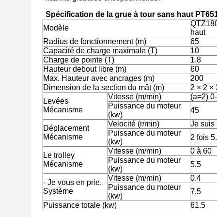
Spécification de la grue à tour sans haut PT65
QTZ180 
Modèle
haut
Radius de fonctionnement (m)
65
Capacité de charge maximale (T)
10
Charge de pointe (T)
1.8
Hauteur debout libre (m)
60
Max. Hauteur avec ancrages (m)
200
Dimension de la section du mât (m)
2 × 2 ×
Vitesse (m/min)
(a=2) 0
Levées
Puissance du moteur
Mécanisme
45
(kw)
Velocité (r/min)
Je suis 
Déplacement
Puissance du moteur
Mécanisme
2 fois 5
(kw)
Vitesse (m/min)
0 à 60
Le trolley
Puissance du moteur
Mécanisme
5.5
(kw)
Vitesse (m/min)
0.4
- Je vous en prie.
Puissance du moteur
Système
7.5
(kw)
Puissance totale (kw)
61.5