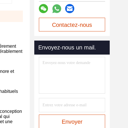
Contactez-nous
maintenant
ièrement
Envoyez-nous un mail.
idérablement
nore et
habituels
 conception
l qui
Envoyer
 et une