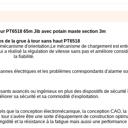
our PT6518 65m Jib avec potain maste section 3m
es de la grue à tour sans haut PT6518
 mécanisme d'orientation,Le mécanisme de chargement est ent
ui a réalisé la régulation de vitesse sans pas et améliore cons
la fiabilité.
annes électriques et les problèmes correspondants d'alarme so
ants avancés ou ingénieux en plus des dispositifs de sécurité 
éliorer sa sécurité et sa commodité d'exploitation.
tels que la conception électromécanique, la conception CAO, la
à tour s'avère être une sorte d'équipement de construction optima
gidité et la résistance à la fatigue mais aussi une performance