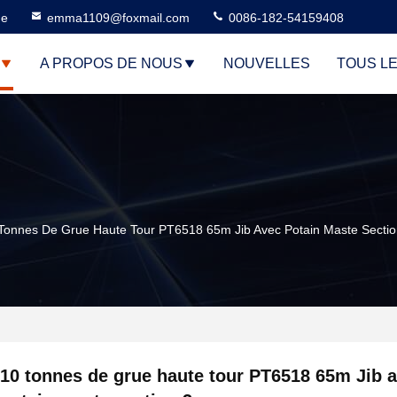
ne
emma1109@foxmail.com
0086-182-54159408
A PROPOS DE NOUS
NOUVELLES
TOUS L
Tonnes De Grue Haute Tour PT6518 65m Jib Avec Potain Maste Secti
10 tonnes de grue haute tour PT6518 65m Jib 