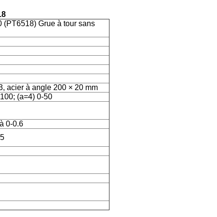
18
(PT6518) Grue à tour sans
 3, acier à angle 200 × 20 mm
-100; (a=4) 0-50
à 0-0.6
.5