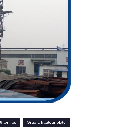
 8 tonnes
Grue à hauteur plate