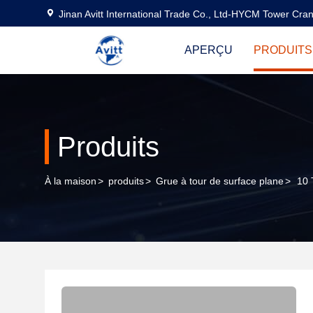
Jinan Avitt International Trade Co., Ltd-HYCM Tower Cra
APERÇU
PRODUITS
Produits
À la maison
>
produits
>
Grue à tour de surface plane
>
10 