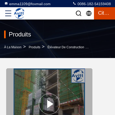
emma1109@foxmail.com
0086-182-54159408
Citation
Produits
>
>
>
À La Maison
Produits
Élévateur De Construction
SC100/100 Ascen