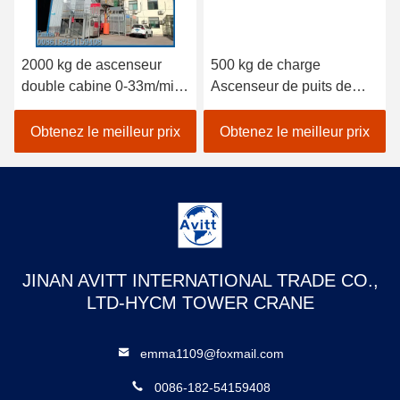
2000 kg de ascenseur
500 kg de charge
double cabine 0-33m/min
Ascenseur de puits de
contrôle de vitesse en
cage de petite taille
invertisseur de bâtiment
installé à l'intérieur du
Obtenez le meilleur prix
Obtenez le meilleur prix
ascenseurs
puits
JINAN AVITT INTERNATIONAL TRADE CO.,
LTD-HYCM TOWER CRANE
emma1109@foxmail.com
0086-182-54159408