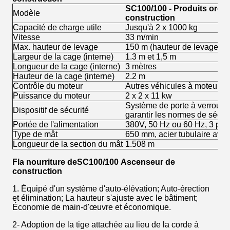
SC
10
0/
10
0 - Produits ordin
Modèle
construction
Capacité de charge utile
Jusqu'à 2 x 1000 kg
Vitesse
33 m/min
Max. hauteur de levage
150 m (hauteur de levage a
Largeur de la cage (interne)
1.3 m et 1,5 m
Longueur de la cage (interne)
3 mètres
Hauteur de la cage (interne)
2.2 m
Contrôle du moteur
Autres véhicules à moteur
Puissance du moteur
2 x 2 x 11 kw
Système de porte à verrouil
Dispositif de sécurité
garantir les normes de sécuri
Portée de l'alimentation
380V, 50 Hz ou 60 Hz, 3 ph
Type de mât
650 mm, acier tubulaire avec
Longueur de la section du mât
1.508 m
F
la nourriture
de
SC100/100
Ascenseur de
construction
1. Équipé d'un système d'auto-élévation; Auto-érection
et élimination; La hauteur s'ajuste avec le bâtiment;
Économie de main-d'œuvre et économique.
2- Adoption de la tige attachée au lieu de la corde à