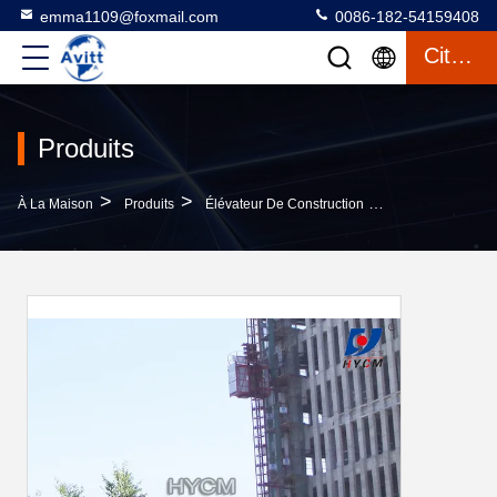
emma1109@foxmail.com
0086-182-54159408
Citation
Produits
>
>
>
À La Maison
Produits
Élévateur De Construction
Ascenseur À Sup