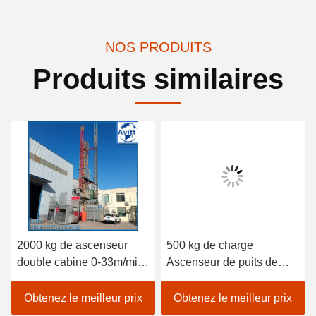
NOS PRODUITS
Produits similaires
2000 kg de ascenseur
500 kg de charge
double cabine 0-33m/min
Ascenseur de puits de
contrôle de vitesse en
cage de petite taille
invertisseur de bâtiment
installé à l'intérieur du
Obtenez le meilleur prix
Obtenez le meilleur prix
ascenseurs
puits