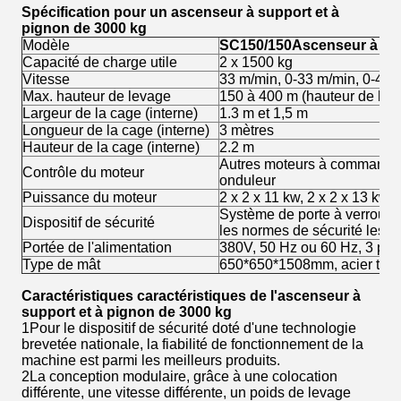
Spécification pour un ascenseur à support et à
pignon de 3000 kg
Modèle
SC
15
0/
15
0
Ascenseur à sup
Capacité de charge utile
2 x 1500 kg
Vitesse
33 m/min, 0-33 m/min, 0-40 
Max. hauteur de levage
150 à 400 m (hauteur de le
Largeur de la cage (interne)
1.3 m et 1,5 m
Longueur de la cage (interne)
3 mètres
Hauteur de la cage (interne)
2.2 m
Autres moteurs à commande 
Contrôle du moteur
onduleur
Puissance du moteur
2 x 2 x 11 kw, 2 x 2 x 13 kw, 
Système de porte à verrouil
Dispositif de sécurité
les normes de sécurité les p
Portée de l'alimentation
380V, 50 Hz ou 60 Hz, 3 ph
Type de mât
650*650*1508mm, acier tubul
Caractéristiques caractéristiques de l'ascenseur à
support et à pignon de 3000 kg
1Pour le dispositif de sécurité doté d'une technologie
brevetée nationale, la fiabilité de fonctionnement de la
machine est parmi les meilleurs produits.
2La conception modulaire, grâce à une colocation
différente, une vitesse différente, un poids de levage