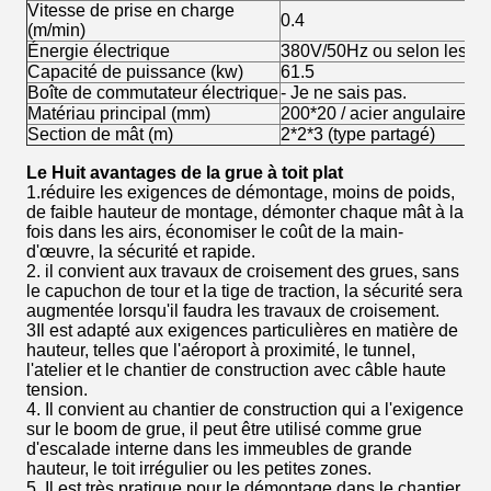
Vitesse de prise en charge
0.4
(m/min)
Énergie électrique
380V/50Hz ou selon les ex
Capacité de puissance (kw)
61.5
Boîte de commutateur électrique
- Je ne sais pas.
Matériau principal (mm)
200*20 / acier angulaire
Section de mât (m)
2*2*3 (type partagé)
Le
Huit avantages de la grue à toit plat
1.réduire les exigences de démontage, moins de poids,
de faible hauteur de montage, démonter chaque mât à la
fois dans les airs, économiser le coût de la main-
d'œuvre, la sécurité et rapide.
2. il convient aux travaux de croisement des grues, sans
le capuchon de tour et la tige de traction, la sécurité sera
augmentée lorsqu'il faudra les travaux de croisement.
3Il est adapté aux exigences particulières en matière de
hauteur, telles que l'aéroport à proximité, le tunnel,
l'atelier et le chantier de construction avec câble haute
tension.
4. Il convient au chantier de construction qui a l'exigence
sur le boom de grue, il peut être utilisé comme grue
d'escalade interne dans les immeubles de grande
hauteur, le toit irrégulier ou les petites zones.
5. Il est très pratique pour le démontage dans le chantier