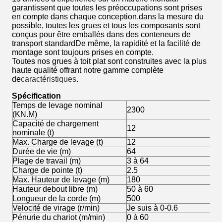
garantissent que toutes les préoccupations sont prises
en compte dans chaque conception.dans la mesure du
possible, toutes les grues et tous les composants sont
conçus pour être emballés dans des conteneurs de
transport standardDe même, la rapidité et la facilité de
montage sont toujours prises en compte.
Toutes nos grues à toit plat sont construites avec la plus
haute qualité offrant notre gamme complète
de
caractéristiques
.
Spécification
Temps de levage nominal
2300
(KN.M)
Capacité de chargement
12
nominale (t)
Max. Charge de levage (t)
12
Durée de vie (m)
64
Plage de travail (m)
3 à 64
Charge de pointe (t)
2.5
Max. Hauteur de levage (m)
180
Hauteur debout libre (m)
50 à 60
Longueur de la corde (m)
500
Velocité de virage (r/min)
Je suis à 0-0.6
Pénurie du chariot (m/min)
0 à 60