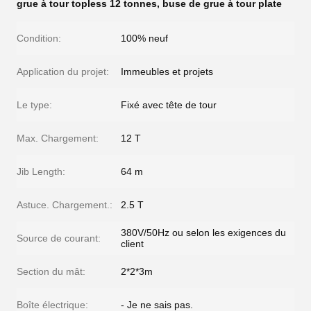
grue à tour topless 12 tonnes
,
buse de grue à tour plate
Condition:
100% neuf
Application du projet:
Immeubles et projets
Le type:
Fixé avec tête de tour
Max. Chargement:
12 T
Jib Length:
64 m
Astuce. Chargement.:
2.5 T
380V/50Hz ou selon les exigences du
Source de courant:
client
Section du mât:
2*2*3m
Boîte électrique:
- Je ne sais pas.