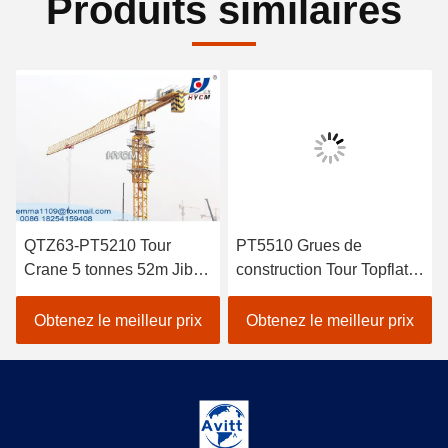
Produits similaires
QTZ63-PT5210 Tour
PT5510 Grues de
Crane 5 tonnes 52m Jib
construction Tour Topflat
Long Construction
Tour Crane spécifications
bâtiment grue
6t
Obtenez le meilleur prix
Obtenez le meilleur prix