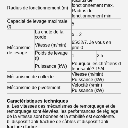
Radius de
5
fonctionnement max.
Radius de fonctionnement (m)
Radius de
3
fonctionnement min
Capacité de levage maximale
5
(t)
La chute de la
α = 2
α 
corde
65/32/7. Je vous en
Vitesse (m/min)
32
Mécanisme
prie.0
de levage
Poids de levage
1
2.5
2.
(t)
Pourquoi les chrétiens doive
Puissance (kW)
leur santé? 15/4
Vitesse (m/min)
0.
Mécanisme de collecte
Puissance (kW)
3.
Velocité (r/min)
0.
Mécanisme de pivotement
Puissance (kW)
4
Caractéristiques techniques
a. Les vitesses des mécanismes de remorquage et de
remorquage sont élevées, les performances de réglage
de la vitesse sont bonnes et la stabilité est excellente.
b. dispositif anti-fracture de câbles et dispositif anti-
fracture d'arbre