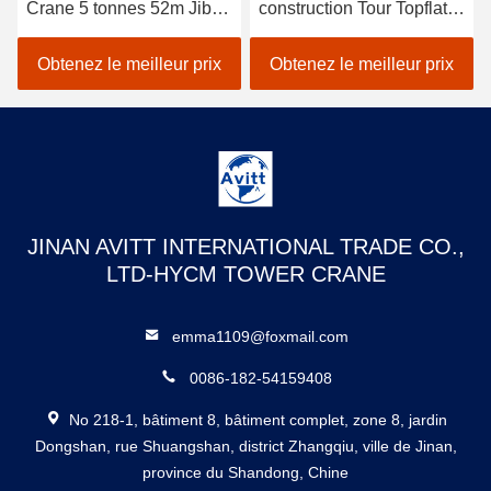
Crane 5 tonnes 52m Jib
construction Tour Topflat
Long Construction
Tour Crane spécifications
bâtiment grue
6t
Obtenez le meilleur prix
Obtenez le meilleur prix
JINAN AVITT INTERNATIONAL TRADE CO.,
LTD-HYCM TOWER CRANE
emma1109@foxmail.com
0086-182-54159408
No 218-1, bâtiment 8, bâtiment complet, zone 8, jardin
Dongshan, rue Shuangshan, district Zhangqiu, ville de Jinan,
province du Shandong, Chine