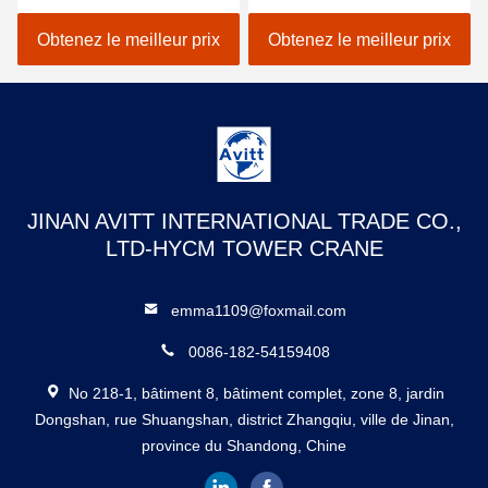
Long Construction
Tour Crane spécifications
bâtiment grue
6t
Obtenez le meilleur prix
Obtenez le meilleur prix
JINAN AVITT INTERNATIONAL TRADE CO.,
LTD-HYCM TOWER CRANE
emma1109@foxmail.com
0086-182-54159408
No 218-1, bâtiment 8, bâtiment complet, zone 8, jardin
Dongshan, rue Shuangshan, district Zhangqiu, ville de Jinan,
province du Shandong, Chine