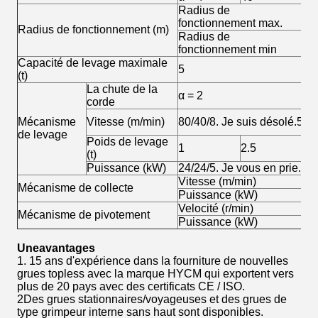
Radius de
5
fonctionnement max.
Radius de fonctionnement (m)
Radius de
3
fonctionnement min
Capacité de levage maximale
5
(t)
La chute de la
α = 2
α 
corde
40
Mécanisme
Vitesse (m/min)
80/40/8. Je suis désolé.5
p
de levage
Poids de levage
1
2.5
2.
(t)
Puissance (kW)
24/24/5. Je vous en prie.5
Vitesse (m/min)
0.
Mécanisme de collecte
Puissance (kW)
3.
Velocité (r/min)
0.
Mécanisme de pivotement
Puissance (kW)
4
Une
avantages
1. 15 ans d'expérience dans la fourniture de nouvelles
grues topless avec la marque HYCM qui exportent vers
plus de 20 pays avec des certificats CE / ISO.
2Des grues stationnaires/voyageuses et des grues de
type grimpeur interne sans haut sont disponibles.