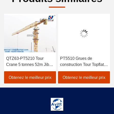
QTZ63-PT5210 Tour
PT5510 Grues de
Crane 5 tonnes 52m Jib
construction Tour Topflat
Long Construction
Tour Crane spécifications
bâtiment grue
6t
Obtenez le meilleur prix
Obtenez le meilleur prix