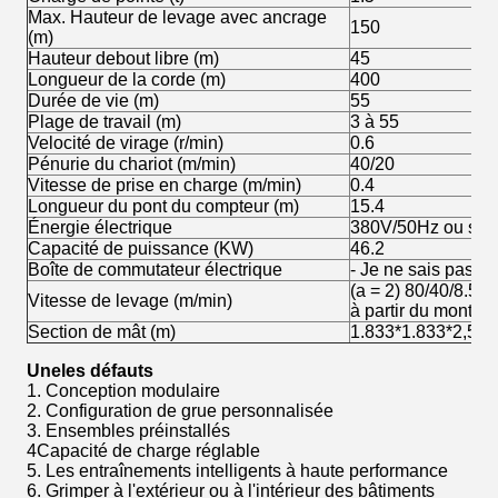
Max. Hauteur de levage avec ancrage
150
(m)
Hauteur debout libre (m)
45
Longueur de la corde (m)
400
Durée de vie (m)
55
Plage de travail (m)
3 à 55
Velocité de virage (r/min)
0.6
Pénurie du chariot (m/min)
40/20
Vitesse de prise en charge (m/min)
0.4
Longueur du pont du compteur (m)
15.4
Énergie électrique
380V/50Hz ou selo
Capacité de puissance (KW)
46.2
Boîte de commutateur électrique
- Je ne sais pas.
(a = 2) 80/40/8.5Le
Vitesse de levage (m/min)
à partir du montant
Section de mât (m)
1.833*1.833*2,5m 
Une
les défauts
1. Conception modulaire
2. Configuration de grue personnalisée
3. Ensembles préinstallés
4Capacité de charge réglable
5. Les entraînements intelligents à haute performance
6. Grimper à l'extérieur ou à l'intérieur des bâtiments