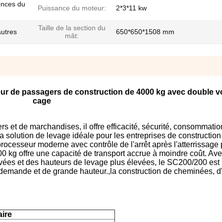
ences du
Puissance du moteur:
2*3*11 kw
Taille de la section du
autres
650*650*1508 mm
mât:
eur de passagers de construction de 4000 kg avec double v
cage
s et de marchandises, il offre efficacité, sécurité, consommatio
t la solution de levage idéale pour les entreprises de construction
ocesseur moderne avec contrôle de l'arrêt après l'atterrissage
.000 kg offre une capacité de transport accrue à moindre coût. Av
evées et des hauteurs de levage plus élevées, le SC200/200 est 
 demande et de grande hauteur.,la construction de cheminées, d'
aire