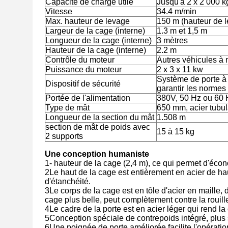
Capacité de charge utile
Jusqu'à 2 x 2 000 k
Vitesse
34.4 m/min
Max. hauteur de levage
150 m (hauteur de 
Largeur de la cage (interne)
1.3 m et 1,5 m
Longueur de la cage (interne)
3 mètres
Hauteur de la cage (interne)
2.2 m
Contrôle du moteur
Autres véhicules à 
Puissance du moteur
2 x 3 x 11 kw
Système de porte à
Dispositif de sécurité
garantir les normes 
Portée de l'alimentation
380V, 50 Hz ou 60 
Type de mât
650 mm, acier tubul
Longueur de la section du mât
1.508 m
section de mât de poids avec
15 à 15 kg
2 supports
Une conception humaniste
1- hauteur de la cage (2,4 m), ce qui permet d'écon
2Le haut de la cage est entièrement en acier de ha
d'étanchéité.
3Le corps de la cage est en tôle d'acier en maille,
cage plus belle, peut complètement contre la rouille
4Le cadre de la porte est en acier léger qui rend la
5Conception spéciale de contrepoids intégré, plus s
6Une poignée de porte améliorée facilite l'opératio