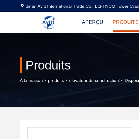
Jinan Avitt International Trade Co., Ltd-HYCM Tower Cra
APERÇU
PRODUITS
Produits
À la maison
>
produits
>
élévateur de construction
>
Dispos