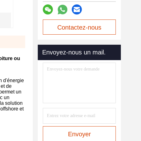
Contactez-nous
maintenant
Envoyez-nous un mail.
oiture ou
n d'énergie
 et de
 permet un
ec un
la solution
offshore et
Envoyer