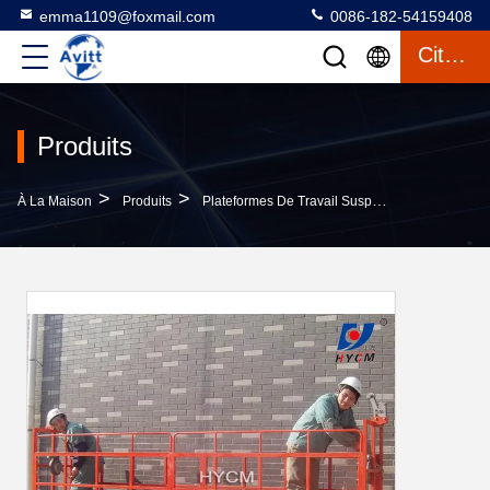
emma1109@foxmail.com
0086-182-54159408
Citation
Produits
>
>
>
À La Maison
Produits
Plateformes De Travail Suspendues
ZLP500