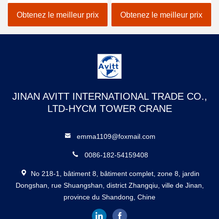
Machine de nettoyage de
fenêtres suspendues en
bâtiments et de fenêtres
acier galvanisé à chaud
Obtenez le meilleur prix
Obtenez le meilleur prix
avec verrouillage de
sécurité
JINAN AVITT INTERNATIONAL TRADE CO.,
LTD-HYCM TOWER CRANE
emma1109@foxmail.com
0086-182-54159408
No 218-1, bâtiment 8, bâtiment complet, zone 8, jardin
Dongshan, rue Shuangshan, district Zhangqiu, ville de Jinan,
province du Shandong, Chine