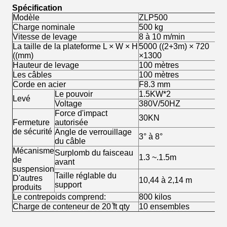
Spécification
Modèle
ZLP500
Charge nominale
500 kg
Vitesse de levage
8 à 10 m/min
La taille de la plateforme L × W × H
5000 ((2+3m) × 720
((mm)
×1300
Hauteur de levage
100 mètres
Les câbles
100 mètres
Corde en acier
F8.3 mm
Le pouvoir
1.5KW*2
Levé
Voltage
380V/50HZ
Force d'impact
30KN
Fermeture
autorisée
de sécurité
Angle de verrouillage
3° à 8°
du câble
Mécanisme
Surplomb du faisceau
1.3 ~.1.5m
de
avant
suspension
Taille réglable du
D'autres
10,44 à 2,14 m
support
produits
Le contrepoids comprend:
800 kilos
Charge de conteneur de 20 ̊ft qty
10 ensembles