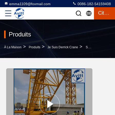
emma1109@foxmail.com
0086-182-54159408
Citation
Produits
>
>
>
À La Maison
Produits
Je Suis Derrick Crane
Série QD 15 Mètres Girouette De Dérivation 1,5 T Charge De Pointe 3 T Max.Capacité De Charge