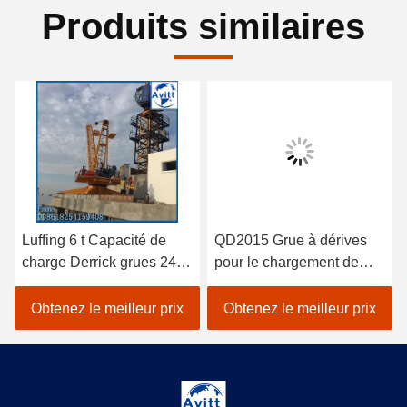
Produits similaires
Luffing 6 t Capacité de
QD2015 Grue à dérives
charge Derrick grues 24m
pour le chargement de
Boom longueur pour
matériaux ou le
150m hauteur
démontage de grues à
Obtenez le meilleur prix
Obtenez le meilleur prix
tour intérieure