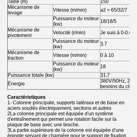
Taille (m)
150
Mécanisme de
Vitesse (m/min)
a2 = 65/32/7
levage
Puissance du moteur
18/18/5
(kw)
Mécanisme de
Velocité (r/min)
Je suis à 0-0.6
pivotement
Puissance du moteur
3.7
(kw)
Mécanisme de
Vitesse (m/min)
0 à 10
traction
Puissance du moteur
18
(kw)
Puissance totale (kw)
31.7
380V/50Hz, 220V
Énergie
besoins du client
Caractéristiques
1- Colonne principale, supports latéraux et de base en
aciers soudés électriquement, sections et autres
2La colonne principale est équipée d'un système
d'entraînement qui permet une rotation facile sur la
plaque de base avec une broche.
3La partie supérieure de la colonne est équipée d'une
épingle servant de charnière pour le support de fixation