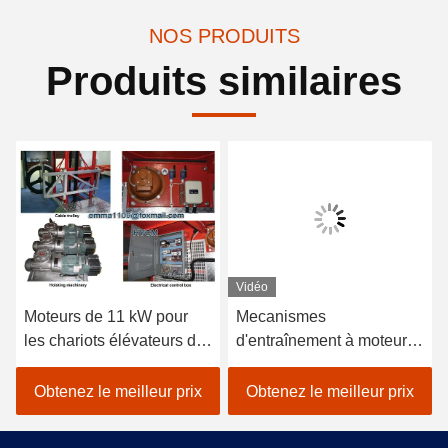
NOS PRODUITS
Produits similaires
Vidéo
Moteurs de 11 kW pour
Mecanismes
les chariots élévateurs de
d'entraînement à moteur
construction Pièces de
de 2*13 kW pour chariots
rechange avec réducteur
élévateurs de construction
Obtenez le meilleur prix
Obtenez le meilleur prix
de vers 1:20