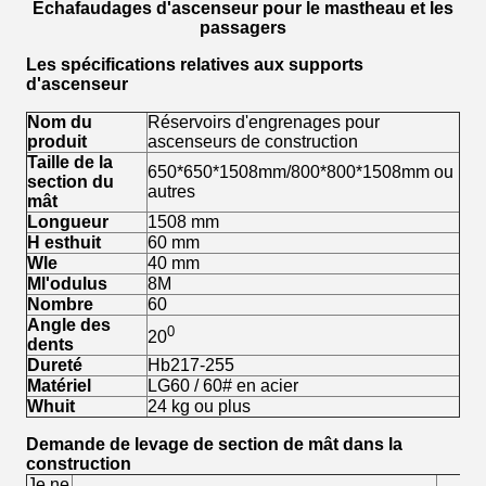
Échafaudages d'ascenseur pour le mastheau et les
passagers
Les spécifications relatives aux supports
d'ascenseur
Nom du
Réservoirs d'engrenages pour
produit
ascenseurs de construction
Taille de la
650*650*1508mm/800*800*1508mm ou
section du
autres
mât
Longueur
1508 mm
H est
huit
60 mm
W
le
40 mm
M
l'odulus
8M
N
ombre
60
Angle des
0
20
dents
Dureté
Hb217-255
Matériel
LG60 / 60# en acier
W
huit
24 kg ou plus
Demande de levage de section de mât dans la
construction
Je ne