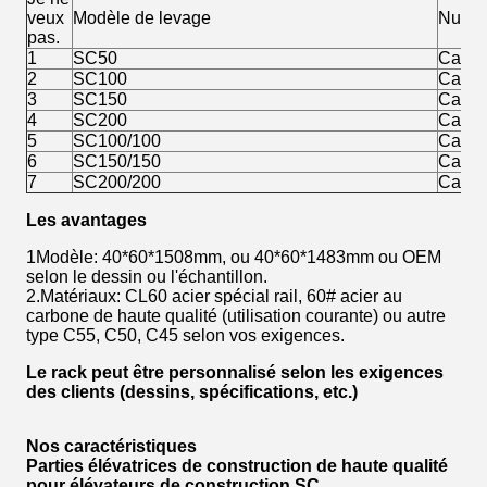
veux
Modèle de levage
Numér
pas.
1
SC50
Cage 
2
SC100
Cage 
3
SC150
Cage 
4
SC200
Cage 
5
SC100/100
Cage 
6
SC150/150
Cage 
7
SC200/200
Cage 
Les avantages
1Modèle: 40*60*1508mm, ou 40*60*1483mm ou OEM
selon le dessin ou l'échantillon.
2.Matériaux: CL60 acier spécial rail, 60# acier au
carbone de haute qualité (utilisation courante) ou autre
type C55, C50, C45 selon vos exigences.
Le rack peut être personnalisé selon les exigences
des clients (dessins, spécifications, etc.)
Nos caractéristiques
Parties élévatrices de construction de haute qualité
pour élévateurs de construction SC.