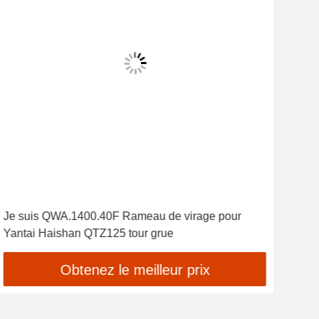
Je suis QWA.1400.40F Rameau de virage pour
OEM 
Yantai Haishan QTZ125 tour grue
grue
cha
Obtenez le meilleur prix