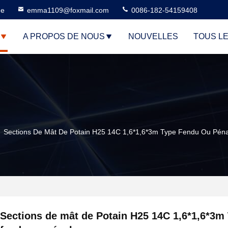
ne
emma1109@foxmail.com
0086-182-54159408
A PROPOS DE NOUS
NOUVELLES
TOUS L
Sections De Mât De Potain H25 14C 1,6*1,6*3m Type Fendu Ou Péna
Sections de mât de Potain H25 14C 1,6*1,6*3m