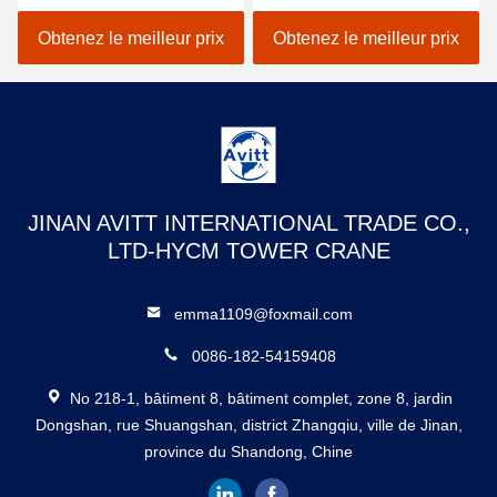
contrôle de vitesse en
cage de petite taille
invertisseur de bâtiment
installé à l'intérieur du
Obtenez le meilleur prix
Obtenez le meilleur prix
ascenseurs
puits
JINAN AVITT INTERNATIONAL TRADE CO.,
LTD-HYCM TOWER CRANE
emma1109@foxmail.com
0086-182-54159408
No 218-1, bâtiment 8, bâtiment complet, zone 8, jardin
Dongshan, rue Shuangshan, district Zhangqiu, ville de Jinan,
province du Shandong, Chine