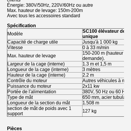
Énergie: 380V/50Hz, 220V/60Hz ou autre
Max. hauteur de levage: 150m-200m
Avec tous les accessoires standard
Spécification
SC100 élévateur de c
Modèle
unique
Capacité de charge utile
Jusqu'à 1 000 kg
Vitesse
0 à 33 m/min
150-200 m (hauteur de
Max. hauteur de levage
demande).
Largeur de la cage (interne)
1.3 m et 1,5 m
Longueur de la cage (interne)
3 mètres
Hauteur de la cage (interne)
2.2 m
Contrôle du moteur
Autres véhicules à mot
Puissance du moteur
2x11 kw
Portée de l'alimentation
380V, 50 Hz ou 60 Hz,
Type de mât
650 mm, acier tubulaire
Longueur de la section du mât
1.508 m
section de mât de poids avec 1
127 kg
support
Pièces