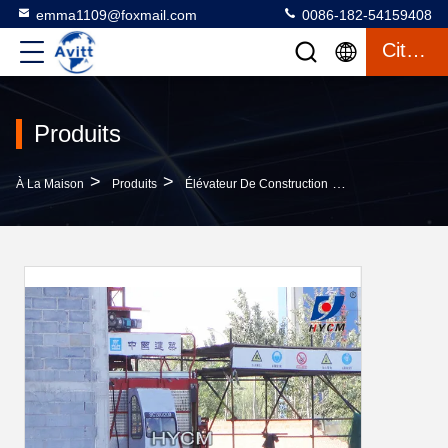
emma1109@foxmail.com
0086-182-54159408
Citation
Produits
>
>
>
À La Maison
Produits
Élévateur De Construction
1 Tonne Ascense