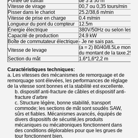
Portée de travail
de 3 à 50 m
Vitesse de virage
00,7 ou 0,35 tours/min
Pisser dans le chariot
25.2/38,6 m/min
Vitesse de prise en charge
0.4 m/min
Longueur du pont du compteur
12.5m
Énergie électrique
380V/50Hz ou selon les ex
Capacité de production
24.9 kW
Boîte de commutateur électrique
- Je ne sais pas.
(a = 2) 80/40/8.5Le montant 
Vitesse de levage
du montant de la taxe.25
Section du mât
1.6*1,6*2,2 m
Caractéristiques techniques:
a. Les vitesses des mécanismes de remorquage et de
remorquage sont élevées, les performances de réglage
de la vitesse sont bonnes et la stabilité est excellente.
b. dispositif anti-fracture de câbles et dispositif anti-
fracture d'arbre
c. Structure légère, bonne stabilité, transport
commode; les sections de mât sont soudés SAW,
sûrs et fiables. Mécanismes avancés, équipés de
divers dispositifs de sécurité,les produits
mécaniques ou mécatroniques fonctionnent dans
des conditions déplorables pour que les grues de
tour fonctionnent bien.