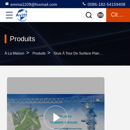
emma1109@foxmail.com
0086-182-54159408
Citation
Produits
>
>
>
À La Maison
Produits
Grue À Tour De Surface Plane
Tour Télesco