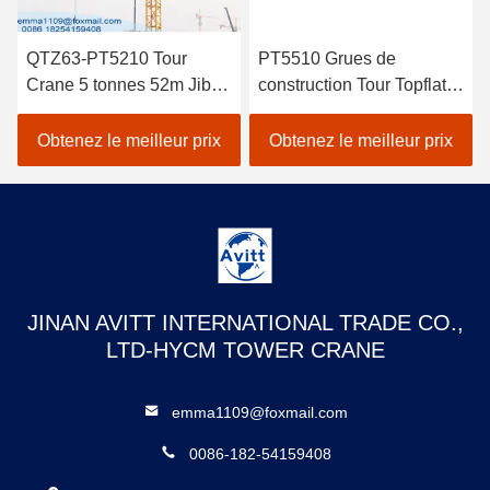
QTZ63-PT5210 Tour
PT5510 Grues de
Crane 5 tonnes 52m Jib
construction Tour Topflat
Long Construction
Tour Crane spécifications
bâtiment grue
6t
Obtenez le meilleur prix
Obtenez le meilleur prix
JINAN AVITT INTERNATIONAL TRADE CO.,
LTD-HYCM TOWER CRANE
emma1109@foxmail.com
0086-182-54159408