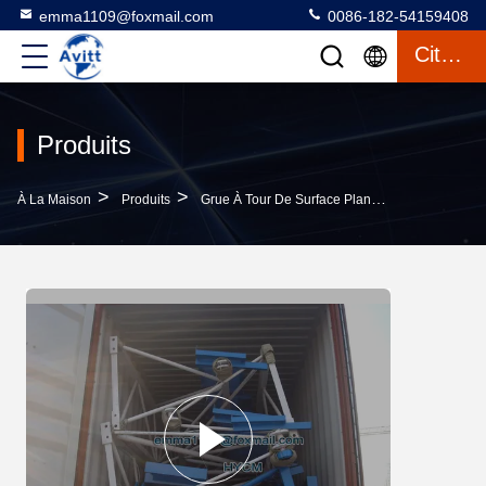
emma1109@foxmail.com
0086-182-54159408
Citation
Produits
>
>
>
À La Maison
Produits
Grue À Tour De Surface Plane
Les Grues D