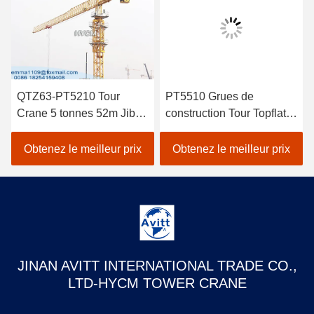
QTZ63-PT5210 Tour
PT5510 Grues de
Crane 5 tonnes 52m Jib
construction Tour Topflat
Long Construction
Tour Crane spécifications
bâtiment grue
6t
Obtenez le meilleur prix
Obtenez le meilleur prix
JINAN AVITT INTERNATIONAL TRADE CO.,
LTD-HYCM TOWER CRANE