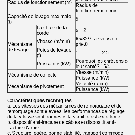
Radius de fonctionnement (m)
Radius de
3
fonctionnement min
Capacité de levage maximale
5
(t)
La chute de la
α = 2
α 
corde
65/32/7. Je vous en
Vitesse (m/min)
32
Mécanisme
prie.0
de levage
Poids de levage
1
2.5
2.
(t)
Pourquoi les chrétiens doive
Puissance (kW)
leur santé? 15/4
Vitesse (m/min)
0.
Mécanisme de collecte
Puissance (kW)
3.
Velocité (r/min)
0.
Mécanisme de pivotement
Puissance (kW)
4
Caractéristiques techniques
a. Les vitesses des mécanismes de remorquage et de
remorquage sont élevées, les performances de réglage
de la vitesse sont bonnes et la stabilité est excellente.
b. dispositif anti-fracture de câbles et dispositif anti-
fracture d'arbre
c. Structure légère, bonne stabilité, transport commode;