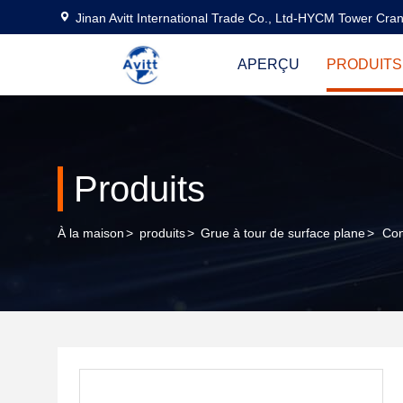
Jinan Avitt International Trade Co., Ltd-HYCM Tower Cra
APERÇU
PRODUITS
Produits
À la maison
>
produits
>
Grue à tour de surface plane
>
Con