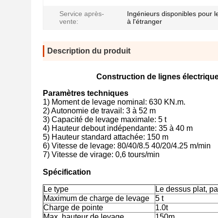
Service après-
Ingénieurs disponibles pour l
vente:
à l'étranger
Description du produit
Construction de lignes électriqu
Paramètres techniques
1) Moment de levage nominal: 630 KN.m.
2) Autonomie de travail: 3 à 52 m
3) Capacité de levage maximale: 5 t
4) Hauteur debout indépendante: 35 à 40 m
5) Hauteur standard attachée: 150 m
6) Vitesse de levage: 80/40/8.5 40/20/4.25 m/min
7) Vitesse de virage: 0,6 tours/min
Spécification
Le type
Le dessus plat, pa
Maximum de charge de levage
5 t
Charge de pointe
1.0t
Max. hauteur de levage
150m