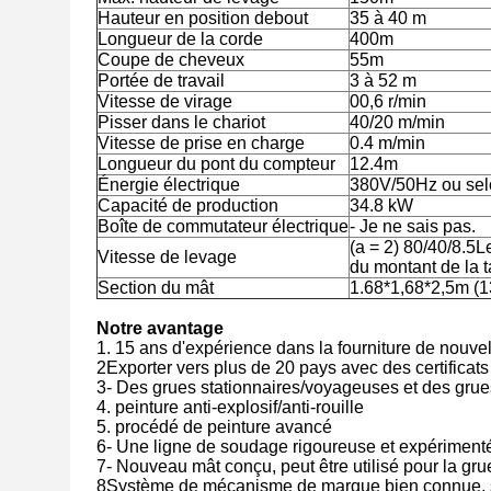
Hauteur en position debout
35 à 40 m
Longueur de la corde
400m
Coupe de cheveux
55m
Portée de travail
3 à 52 m
Vitesse de virage
00,6 r/min
Pisser dans le chariot
40/20 m/min
Vitesse de prise en charge
0.4 m/min
Longueur du pont du compteur
12.4m
Énergie électrique
380V/50Hz ou selo
Capacité de production
34.8 kW
Boîte de commutateur électrique
- Je ne sais pas.
(a = 2) 80/40/8.5Le
Vitesse de levage
du montant de la 
Section du mât
1.68*1,68*2,5m (1
Notre avantage
1. 15 ans d'expérience dans la fourniture de nouv
2Exporter vers plus de 20 pays avec des certific
3- Des grues stationnaires/voyageuses et des grue
4. peinture anti-explosif/anti-rouille
5. procédé de peinture avancé
6- Une ligne de soudage rigoureuse et expériment
7- Nouveau mât conçu, peut être utilisé pour la gru
8Système de mécanisme de marque bien connue, sys