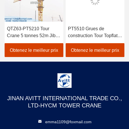
QTZ63-PT5210 Tour
PT5510 Grues de
Crane 5 tonnes 52m Jib
construction Tour Topflat
Long Construction
Tour Crane spécifications
bâtiment grue
6t
Obtenez le meilleur prix
Obtenez le meilleur prix
JINAN AVITT INTERNATIONAL TRADE CO.,
LTD-HYCM TOWER CRANE
emma1109@foxmail.com