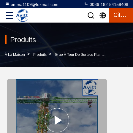
emma1109@foxmail.com
0086-182-54159408
Citation
Produits
>
>
>
À La Maison
Produits
Grue À Tour De Surface Plane
Crane À Tour