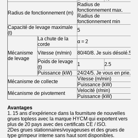
Radius de
5
fonctionnement max.
Radius de fonctionnement (m)
Radius de
3
fonctionnement min
Capacité de levage maximale
5
(t)
La chute de la
α = 2
α 
corde
40
Mécanisme
Vitesse (m/min)
80/40/8. Je suis désolé.5
p
de levage
Poids de levage
1
2.5
2.
(t)
Puissance (kW)
24/24/5. Je vous en prie.5
Vitesse (m/min)
0.
Mécanisme de collecte
Puissance (kW)
3.
Velocité (r/min)
0.
Mécanisme de pivotement
Puissance (kW)
4
Avantages
1. 15 ans d'expérience dans la fourniture de nouvelles
grues topless avec la marque HYCM qui exportent vers
plus de 20 pays avec des certificats CE / ISO.
2Des grues stationnaires/voyageuses et des grues de
type grimpeur interne sans haut sont disponibles.