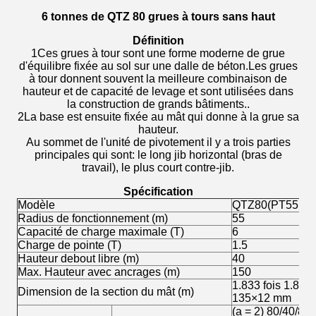
6 tonnes de QTZ 80 grues à tours sans haut
Définition
1Ces grues à tour sont une forme moderne de grue
d'équilibre fixée au sol sur une dalle de béton.Les grues
à tour donnent souvent la meilleure combinaison de
hauteur et de capacité de levage et sont utilisées dans
la construction de grands bâtiments..
2La base est ensuite fixée au mât qui donne à la grue sa
hauteur.
Au sommet de l'unité de pivotement il y a trois parties
principales qui sont: le long jib horizontal (bras de
travail), le plus court contre-jib.
Spécification
Modèle
QTZ80(PT5515) G
Radius de fonctionnement (m)
55
Capacité de charge maximale (T)
6
Charge de pointe (T)
1.5
Hauteur debout libre (m)
40
Max. Hauteur avec ancrages (m)
150
1.833 fois 1.833 
Dimension de la section du mât (m)
135×12 mm
(a = 2) 80/40/8.