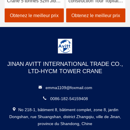
Crane 5 tonnes 52m Jib
construction Tour Topflat
Long Construction
Tour Crane spécifications
bâtiment grue
6t
Obtenez le meilleur prix
Obtenez le meilleur prix
JINAN AVITT INTERNATIONAL TRADE CO.,
LTD-HYCM TOWER CRANE
emma1109@foxmail.com
0086-182-54159408
No 218-1, bâtiment 8, bâtiment complet, zone 8, jardin
Dongshan, rue Shuangshan, district Zhangqiu, ville de Jinan,
province du Shandong, Chine