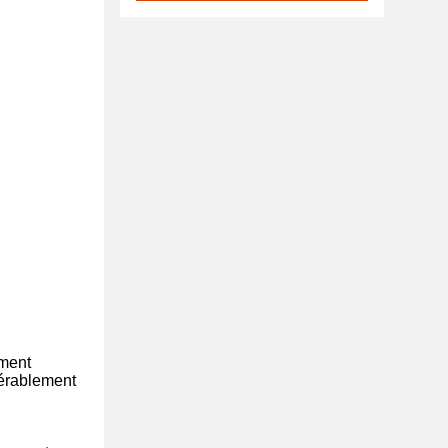
ement
dérablement