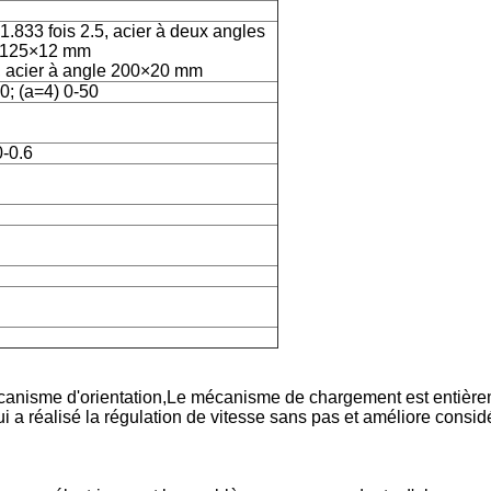
 1.833 fois 2.5, acier à deux angles
e 125×12 mm
 acier à angle 200×20 mm
0; (a=4) 0-50
0-0.6
canisme d'orientation,Le mécanisme de chargement est entièr
ui a réalisé la régulation de vitesse sans pas et améliore consi