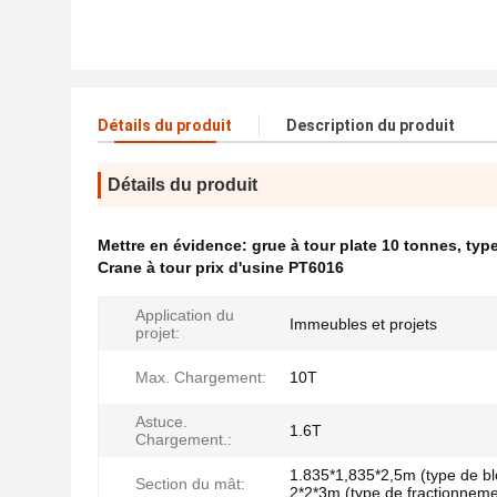
Détails du produit
Description du produit
Détails du produit
Mettre en évidence:
grue à tour plate 10 tonnes
,
type
Crane à tour prix d'usine PT6016
Application du
Immeubles et projets
projet:
Max. Chargement:
10T
Astuce.
1.6T
Chargement.:
1.835*1,835*2,5m (type de bl
Section du mât:
2*2*3m (type de fractionneme