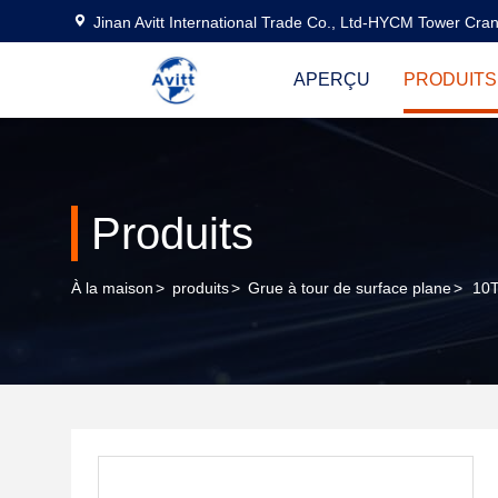
Jinan Avitt International Trade Co., Ltd-HYCM Tower Cra
APERÇU
PRODUITS
Produits
À la maison
>
produits
>
Grue à tour de surface plane
>
10T