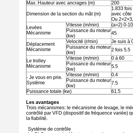
Max. Hauteur avec ancrages (m)
200
1.833 fois
Dimension de la section du mât (m)
avec côt
Ou 2×2×3,
Vitesse (m/min)
(a=2) 0-10
Levées
Puissance du moteur
Mécanisme
45
(kw)
Velocité (r/min)
Je suis à 
Déplacement
Puissance du moteur
Mécanisme
2 fois 5.5
(kw)
Vitesse (m/min)
0 à 60
Le trolley
Puissance du moteur
Mécanisme
5.5
(kw)
Vitesse (m/min)
0.4
- Je vous en prie.
Puissance du moteur
Système
7.5
(kw)
Puissance totale (kw)
61.5
Les avantages
Trois mécanismes: le mécanisme de levage, le mé
contrôlé par VFD (dispositif de fréquence variée) q
la fiabilité.
Système de contrôle