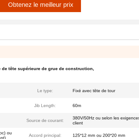
Obtenez le meilleur prix
 de tête supérieure de grue de construction
,
Le type:
Fixé avec tête de tour
Jib Length:
60m
380V/50Hz ou selon les exigence
Source de courant:
client
oc) ou
Accord principal:
125*12 mm ou 200*20 mm
nt)