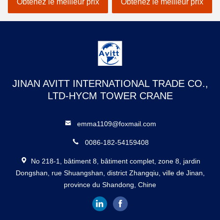
bâtiment grue
6t
Obtenez le meilleur prix
Obtenez le meilleur prix
JINAN AVITT INTERNATIONAL TRADE CO.,
LTD-HYCM TOWER CRANE
emma1109@foxmail.com
0086-182-54159408
No 218-1, bâtiment 8, bâtiment complet, zone 8, jardin
Dongshan, rue Shuangshan, district Zhangqiu, ville de Jinan,
province du Shandong, Chine