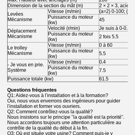
Dimension de la section du mât (m)
2 × 2 × 3, acier
Vitesse (m/min)
(a=2) 0-100; (a=
Levées
Puissance du moteur
Mécanisme
45
(kw)
Velocité (r/min)
Je suis à 0-0.6
Déplacement
Puissance du moteur
Mécanisme
2 fois 5.5
(kw)
Vitesse (m/min)
0 à 60
Le trolley
Puissance du moteur
Mécanisme
5.5
(kw)
Vitesse (m/min)
0.4
- Je vous en prie.
Puissance du moteur
Système
7.5
(kw)
Puissance totale (kw)
61.5
Questions fréquentes
Q1: Aidez-vous à l'installation et à la formation?
Oui, nous vous enverrons des ingénieurs pour guider
l'installation et former vos ouvriers.
Q2: Comment contrôlez-vous la qualité?
Nous insistons sur le principe "la qualité est la priorité".
Nous accordons toujours une attention particulière au
contrôle de la qualité du début à la fin.
Q3: Où est située votre usine? Comment puis-je y