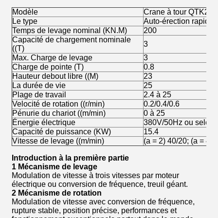
Modèle
Crane à tour QTK25
Le type
Auto-érection rapide
Temps de levage nominal (KN.M)
200
Capacité de chargement nominale
3
((T)
Max. Charge de levage
3
Charge de pointe (T)
0.8
Hauteur debout libre ((M)
23
La durée de vie
25
Plage de travail
2.4 à 25
Velocité de rotation ((r/min)
0.2/0.4/0.6
Pénurie du chariot ((m/min)
0 à 25
Énergie électrique
380V/50Hz ou selon l
Capacité de puissance (KW)
15.4
Vitesse de levage ((m/min)
(a = 2) 40/20; (a = 4) 
Introduction à la première partie
1 Mécanisme de levage
Modulation de vitesse à trois vitesses par moteur
électrique ou conversion de fréquence, treuil géant.
2 Mécanisme de rotation
Modulation de vitesse avec conversion de fréquence,
rupture stable, position précise, performances et