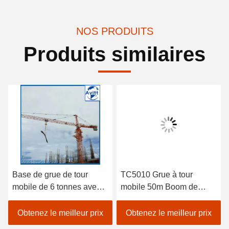
NOS PRODUITS
Produits similaires
Base de grue de tour
TC5010 Grue à tour
mobile de 6 tonnes avec
mobile 50m Boom de
fondation de type ballast
travail et type de base de
déplacement ferroviaire
Obtenez le meilleur prix
Obtenez le meilleur prix