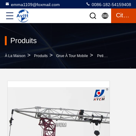
emma1109@foxmail.com
0086-182-54159408
Citation
Produits
>
>
>
À La Maison
Produits
Grue À Tour Mobile
Petites Grues À Tour Autonome Qtk 25 Grues À Tour Autonome