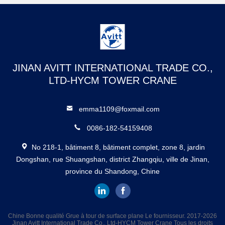
JINAN AVITT INTERNATIONAL TRADE CO.,
LTD-HYCM TOWER CRANE
emma1109@foxmail.com
0086-182-54159408
No 218-1, bâtiment 8, bâtiment complet, zone 8, jardin
Dongshan, rue Shuangshan, district Zhangqiu, ville de Jinan,
province du Shandong, Chine
Chine Bonne qualité Grue à tour de surface plane Le fournisseur. 2017-2026
Jinan Avitt International Trade Co., Ltd-HYCM Tower Crane Tous les droits