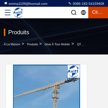
emma1109@foxmail.com
0086-182-54159408
Citation
Produits
>
>
>
À La Maison
Produits
Grue À Tour Mobile
QTP6016 Tour Ferroviaire, Grue, Train Mobile, Fondation De Base, Type 10 Tonnes