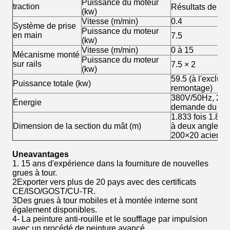
Puissance du moteur
traction
Résultats de l'e
(kw)
Vitesse (m/min)
0.4
Système de prise
Puissance du moteur
en main
7.5
(kw)
Vitesse (m/min)
0 à 15
Mécanisme monté
Puissance du moteur
sur rails
7.5 × 2
(kw)
59.5 (à l'exclus
Puissance totale (kw)
remontage)
380V/50Hz, 220
Énergie
demande du cli
1.833 fois 1.833
Dimension de la section du mât (m)
à deux angles a
200×20 acier à 
Une
avantages
1. 15 ans d'expérience dans la fourniture de nouvelles
grues à tour.
2Exporter vers plus de 20 pays avec des certificats
CE/ISO/GOST/CU-TR.
3Des grues à tour mobiles et à montée interne sont
également disponibles.
4- La peinture anti-rouille et le soufflage par impulsion
avec un procédé de peinture avancé.