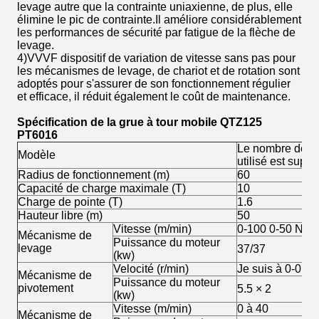
levage autre que la contrainte uniaxienne, de plus, elle
élimine le pic de contrainte.Il améliore considérablement
les performances de sécurité par fatigue de la flèche de
levage.
4)VVVF dispositif de variation de vitesse sans pas pour
les mécanismes de levage, de chariot et de rotation sont
adoptés pour s'assurer de son fonctionnement régulier
et efficace, il réduit également le coût de maintenance.
Spécification de la grue à tour mobile QTZ125
PT6016
Le nombre de foi
Modèle
utilisé est supér
Radius de fonctionnement (m)
60
Capacité de charge maximale (T)
10
Charge de pointe (T)
1.6
Hauteur libre (m)
50
Vitesse (m/min)
0-100 0-50 Nom 
Mécanisme de
Puissance du moteur
levage
37/37
(kw)
Velocité (r/min)
Je suis à 0-0.67
Mécanisme de
Puissance du moteur
pivotement
5.5 × 2
(kw)
Vitesse (m/min)
0 à 40
Mécanisme de