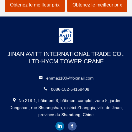
déplacement ferroviaire
mobiles
Obtenez le meilleur prix
Obtenez le meilleur prix
JINAN AVITT INTERNATIONAL TRADE CO.,
LTD-HYCM TOWER CRANE
emma1109@foxmail.com
0086-182-54159408
No 218-1, bâtiment 8, bâtiment complet, zone 8, jardin
Dongshan, rue Shuangshan, district Zhangqiu, ville de Jinan,
province du Shandong, Chine