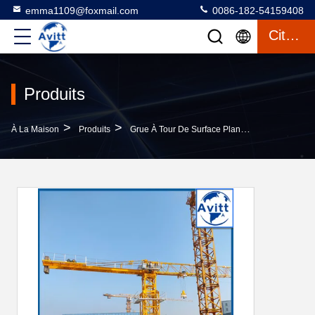
emma1109@foxmail.com
0086-182-54159408
Citation
Produits
>
>
>
À La Maison
Produits
Grue À Tour De Surface Plane
Grue À Tour