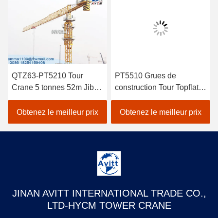
QTZ63-PT5210 Tour
PT5510 Grues de
Crane 5 tonnes 52m Jib
construction Tour Topflat
Long Construction
Tour Crane spécifications
bâtiment grue
6t
Obtenez le meilleur prix
Obtenez le meilleur prix
JINAN AVITT INTERNATIONAL TRADE CO.,
LTD-HYCM TOWER CRANE