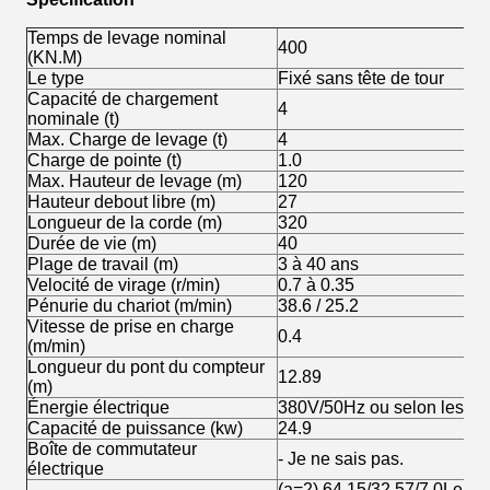
Temps de levage nominal
400
(KN.M)
Le type
Fixé sans tête de tour
Capacité de chargement
4
nominale (t)
Max. Charge de levage (t)
4
Charge de pointe (t)
1.0
Max. Hauteur de levage (m)
120
Hauteur debout libre (m)
27
Longueur de la corde (m)
320
Durée de vie (m)
40
Plage de travail (m)
3 à 40 ans
Velocité de virage (r/min)
0.7 à 0.35
Pénurie du chariot (m/min)
38.6 / 25.2
Vitesse de prise en charge
0.4
(m/min)
Longueur du pont du compteur
12.89
(m)
Énergie électrique
380V/50Hz ou selon les exi
Capacité de puissance (kw)
24.9
Boîte de commutateur
- Je ne sais pas.
électrique
(a=2) 64,15/32,57/7.0Le mon