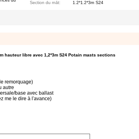
ences du
Section du mât:
1.2*1.2*3m S24
 hauteur libre avec 1,2*3m S24 Potain masts sections
 de remorquage)
u autre
ersale/base avec ballast
z me le dire à l'avance)