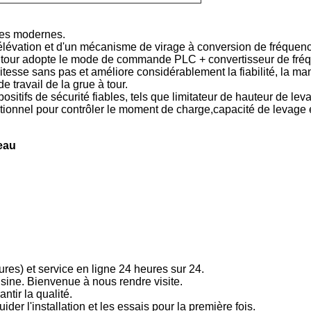
ies modernes.
élévation et d'un mécanisme de virage à conversion de fréquen
 tour adopte le mode de commande PLC + convertisseur de fré
itesse sans pas et améliore considérablement la fiabilité, la mani
e travail de la grue à tour.
ositifs de sécurité fiables, tels que limitateur de hauteur de lev
onctionnel pour contrôler le moment de charge,capacité de levage 
teau
es) et service en ligne 24 heures sur 24.
'usine. Bienvenue à nous rendre visite.
ntir la qualité.
ider l'installation et les essais pour la première fois.