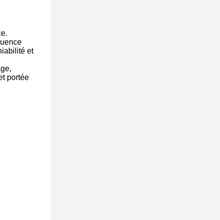
ce.
quence
abilité et
age,
et portée