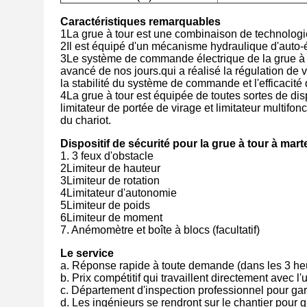
Caractéristiques remarquables
1La grue à tour est une combinaison de technolog
2Il est équipé d'un mécanisme hydraulique d'auto-
3Le système de commande électrique de la grue à
avancé de nos jours.qui a réalisé la régulation de v
la stabilité du système de commande et l'efficacité d
4La grue à tour est équipée de toutes sortes de disp
limitateur de portée de virage et limitateur multif
du chariot.
Dispositif de sécurité pour la grue à tour à mar
1. 3 feux d'obstacle
2Limiteur de hauteur
3Limiteur de rotation
4Limitateur d'autonomie
5Limiteur de poids
6Limiteur de moment
7. Anémomètre et boîte à blocs (facultatif)
Le service
a. Réponse rapide à toute demande (dans les 3 heur
b. Prix compétitif qui travaillent directement avec l
c. Département d'inspection professionnel pour gara
d. Les ingénieurs se rendront sur le chantier pour gu