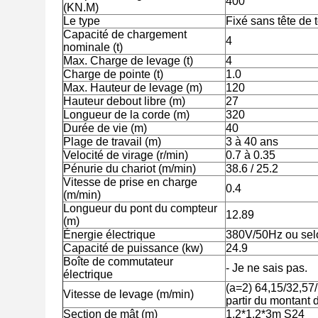
400
(KN.M)
Le type
Fixé sans tête de 
Capacité de chargement
4
nominale (t)
Max. Charge de levage (t)
4
Charge de pointe (t)
1.0
Max. Hauteur de levage (m)
120
Hauteur debout libre (m)
27
Longueur de la corde (m)
320
Durée de vie (m)
40
Plage de travail (m)
3 à 40 ans
Velocité de virage (r/min)
0.7 à 0.35
Pénurie du chariot (m/min)
38.6 / 25.2
Vitesse de prise en charge
0.4
(m/min)
Longueur du pont du compteur
12.89
(m)
Énergie électrique
380V/50Hz ou selo
Capacité de puissance (kw)
24.9
Boîte de commutateur
- Je ne sais pas.
électrique
(a=2) 64,15/32,57/
Vitesse de levage (m/min)
partir du montant d
Section de mât (m)
1.2*1.2*3m S24