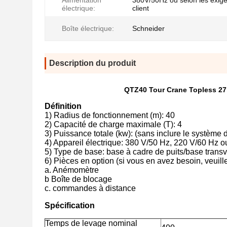
Alimentation
380V/50Hz ou selon les exig
électrique:
client
Boîte électrique:
Schneider
Description du produit
QTZ40 Tour Crane Topless 27m
Définition
1) Radius de fonctionnement (m): 40
2) Capacité de charge maximale (T): 4
3) Puissance totale (kw): (sans inclure le système
4) Appareil électrique: 380 V/50 Hz, 220 V/60 Hz o
5) Type de base: base à cadre de puits/base transv
6) Pièces en option (si vous en avez besoin, veuille
a. Anémomètre
b Boîte de blocage
c. commandes à distance
Spécification
Temps de levage nominal