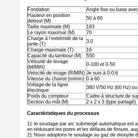
Fondation
Angle fixe ou base avec
Hauteur en position
50 à 60
debout (M)
Taille maximale (M)
183
Le rayon maximal (M)
70
Charge à l'extrémité de la
3.0
jante (T)
Charge maximale (T)
16
Capacité du tambour (M)
550
Vélosité de levage
0-100 et 0-50
(M/MIN)
Velocité de virage (R/MIN)
Je suis à 0-0.6
Vitesse du chariot (m/min)
0 à 60
Voltage de la ligne
380 V/50 Hz (60 Hz) ou
électrique
Poids du compteur
Cadre à structure de su
Section du mât (M)
2 x 2 x 3 (type partagé)
Caractéristiques du processus
1): le soudage par arc submergé automatique est ad
en réduisant les pores et les défauts de fissure, a
2): Nous adoptons le soudage au gaz de dioxyde de