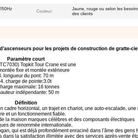
V/50Hz
Jaune, rouge ou selon les besoin
Couleur:
des clients
'ascenseurs pour les projets de construction de gratte-cie
Paramètre court
C7030) Topkit Tour Crane est une
montée fixe et montée extérieure
3. longueur du pont: 70 m
4. charge de pointe:3.0t
charge maximale: 16 tonnes
hauteur indépendante: 50 m
Définition
un cadre horizontal, un trajet en chariot, une auto-escalade, une
ure et un fonctionnement fiable.
 de la maison marques célèbres et des composants électriques
ues de renommée internationale.
slogan, qui est déjà profondément enraciné dans l'âme des gen
dans la satisfaction illimitée avec des services après-vente étoi