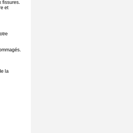
x fissures.
re et
otre
ndommagés.
de la