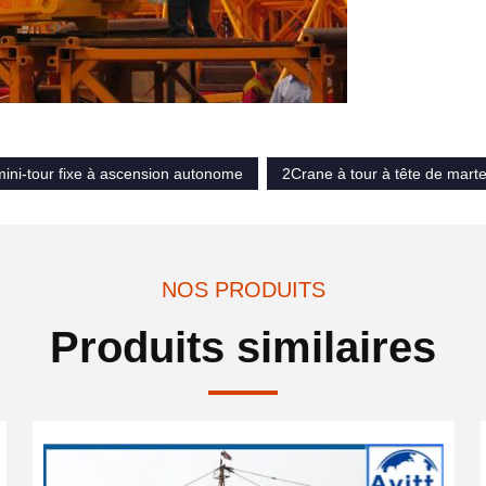
ini-tour fixe à ascension autonome
2Crane à tour à tête de mart
NOS PRODUITS
Produits similaires