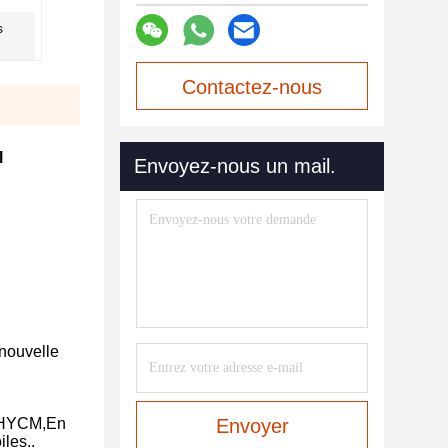
s
Contactez-nous
maintenant
l
Envoyez-nous un mail.
 nouvelle
s HYCM,En
Envoyer
les..