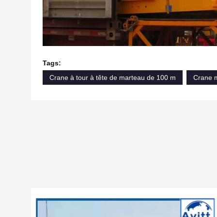
Tags:
Crane à tour à tête de marteau de 100 m
Crane m