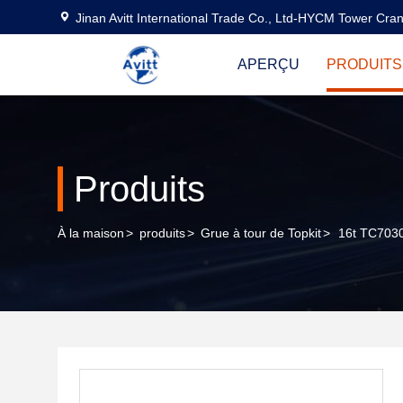
Jinan Avitt International Trade Co., Ltd-HYCM Tower Cra
APERÇU
PRODUITS
Produits
À la maison
>
produits
>
Grue à tour de Topkit
>
16t TC7030