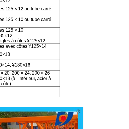
60×12
es 125 × 12 ou tube carré
es 125 × 10 ou tube carré
es 125 × 10
135×12
angles à côtes ¥125×12
les avec côtes ¥125×14
80×18
80×14, ¥180×16
 × 20, 200 × 24, 200 × 26
×18 (à l'intérieur, acier à
 côte)
6