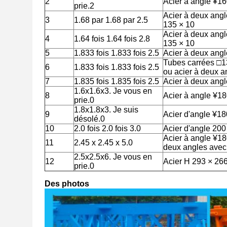
2
Acier à angle ¥1
prie.2
Acier à deux angl
3
1.68 par 1.68 par 2.5
135 × 10
Acier à deux angl
4
1.64 fois 1.64 fois 2.8
135 × 10
5
1.833 fois 1.833 fois 2.5
Acier à deux angl
Tubes carrées □
6
1.833 fois 1.833 fois 2.5
ou acier à deux 
7
1.835 fois 1.835 fois 2.5
Acier à deux ang
1.6x1.6x3. Je vous en
8
Acier à angle ¥1
prie.0
1.8x1.8x3. Je suis
9
Acier d'angle ¥1
désolé.0
10
2.0 fois 2.0 fois 3.0
Acier d'angle 200
Acier à angle ¥180
11
2.45 x 2.45 x 5.0
deux angles avec
2.5x2.5x6. Je vous en
12
Acier H 293 × 26
prie.0
Des photos