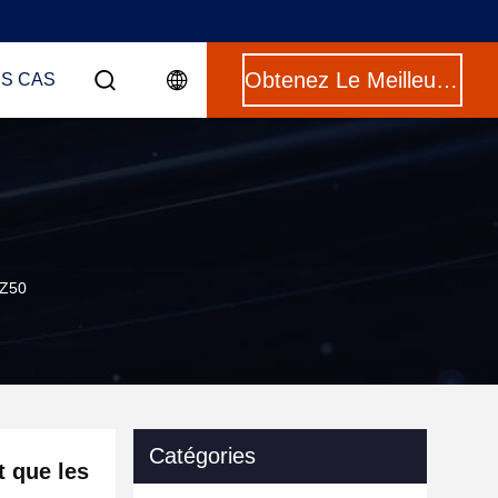
Obtenez Le Meilleur Prix
ES CAS
TZ50
Catégories
t que les