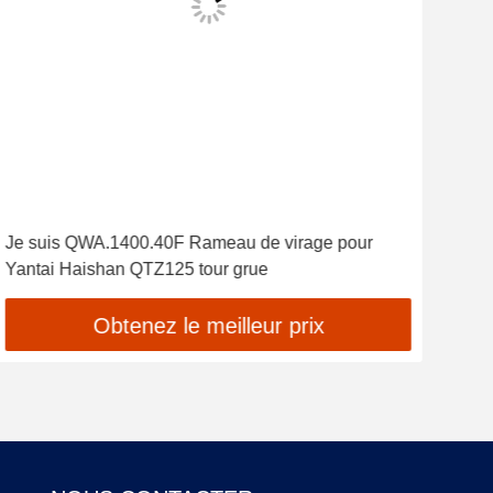
Je suis QWA.1400.40F Rameau de virage pour
OEM 
Yantai Haishan QTZ125 tour grue
grue
cha
Obtenez le meilleur prix