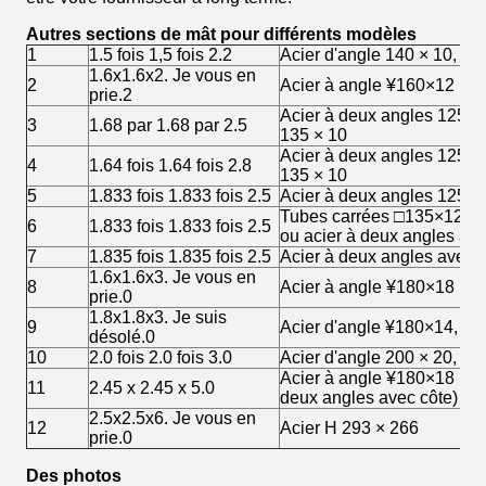
Autres sections de mât pour différents modèles
1
1.5 fois 1,5 fois 2.2
Acier d'angle 140 × 10, 14
1.6x1.6x2. Je vous en
2
Acier à angle ¥160×12
prie.2
Acier à deux angles 125 × 
3
1.68 par 1.68 par 2.5
135 × 10
Acier à deux angles 125 × 
4
1.64 fois 1.64 fois 2.8
135 × 10
5
1.833 fois 1.833 fois 2.5
Acier à deux angles 125 ×
Tubes carrées □135×12
6
1.833 fois 1.833 fois 2.5
ou acier à deux angles à 
7
1.835 fois 1.835 fois 2.5
Acier à deux angles avec 
1.6x1.6x3. Je vous en
8
Acier à angle ¥180×18
prie.0
1.8x1.8x3. Je suis
9
Acier d'angle ¥180×14, ¥
désolé.0
10
2.0 fois 2.0 fois 3.0
Acier d'angle 200 × 20, 20
Acier à angle ¥180×18 (à l'i
11
2.45 x 2.45 x 5.0
deux angles avec côte)
2.5x2.5x6. Je vous en
12
Acier H 293 × 266
prie.0
Des photos