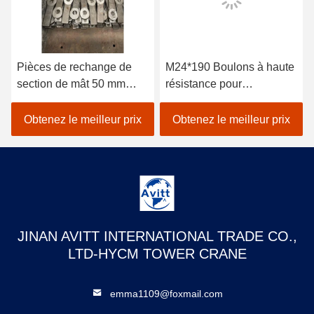
Pièces de rechange de
M24*190 Boulons à haute
section de mât 50 mm
résistance pour
Plaque de poisson pour
raccordement de
L46 Potain Tour Crane
roulement à tour
Obtenez le meilleur prix
Obtenez le meilleur prix
JINAN AVITT INTERNATIONAL TRADE CO.,
LTD-HYCM TOWER CRANE
emma1109@foxmail.com