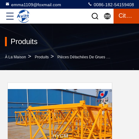
emma1109@foxmail.com
0086-182-54159408
Citation
Produits
>
>
>
À La Maison
Produits
Pièces Détachées De Grues À Tour
1.6*2.5