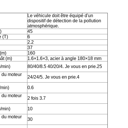
Le véhicule doit être équipé d'un
dispositif de détection de la pollution
atmosphérique.
)
45
 (T)
6
2.2
37
(m)
160
ât (m)
1.6×1.6×3, acier à angle 180×18 mm
/min)
80/40/8.5 40/20/4. Je vous en prie.25
 du moteur
24/24/5. Je vous en prie.4
/min)
0.6
 du moteur
2 fois 3.7
/min)
10
 du moteur
30