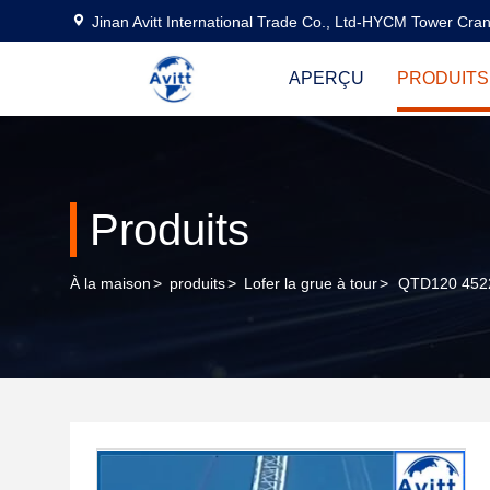
Jinan Avitt International Trade Co., Ltd-HYCM Tower Cra
APERÇU
PRODUITS
Produits
À la maison
>
produits
>
Lofer la grue à tour
>
QTD120 4522