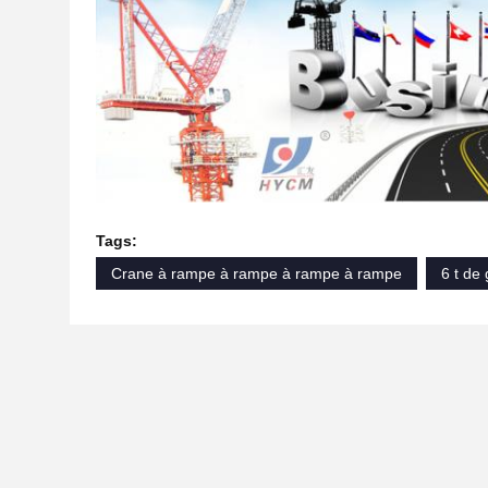
Tags:
Crane à rampe à rampe à rampe à rampe
6 t de