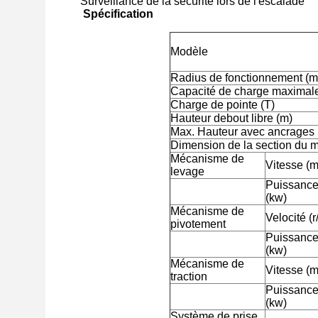
Surveillance de la sécurité lors de l'escalade
Spécification
Modèle
Radius de fonctionnement (m
Capacité de charge maximale
Charge de pointe (T)
Hauteur debout libre (m)
Max. Hauteur avec ancrages 
Dimension de la section du m
Mécanisme de
Vitesse (m
levage
Puissance
(kw)
Mécanisme de
Velocité (r
pivotement
Puissance
(kw)
Mécanisme de
Vitesse (m
traction
Puissance
(kw)
Système de prise