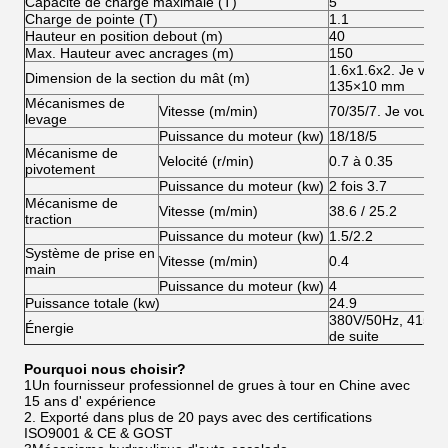
Capacité de charge maximale (T)
5
Charge de pointe (T)
1.1
Hauteur en position debout (m)
40
Max. Hauteur avec ancrages (m)
150
1.6x1.6x2. Je vous
Dimension de la section du mât (m)
135×10 mm
Mécanismes de
Vitesse (m/min)
70/35/7. Je vous e
levage
Puissance du moteur (kw)
18/18/5
Mécanisme de
Velocité (r/min)
0.7 à 0.35
pivotement
Puissance du moteur (kw)
2 fois 3.7
Mécanisme de
Vitesse (m/min)
38.6 / 25.2
traction
Puissance du moteur (kw)
1.5/2.2
Système de prise en
Vitesse (m/min)
0.4
main
Puissance du moteur (kw)
4
Puissance totale (kw)
24.9
380V/50Hz, 415/50
Énergie
de suite
Pourquoi nous choisir?
1Un fournisseur professionnel de grues à tour en Chine avec
15 ans d' expérience
2. Exporté dans plus de 20 pays avec des certifications
ISO9001 & CE & GOST