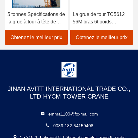
5 tonnes Spécifications de
La grue de tour TC5612
la grue à tour à tête de
56M bras 6t poids
chat pour les projets de
équipement de
construction civile
construction de bâtiment
Obtenez le meilleur prix
Obtenez le meilleur prix
JINAN AVITT INTERNATIONAL TRADE CO.,
LTD-HYCM TOWER CRANE
emma1109@foxmail.com
0086-182-54159408
No 218-1, bâtiment 8, bâtiment complet, zone 8, jardin