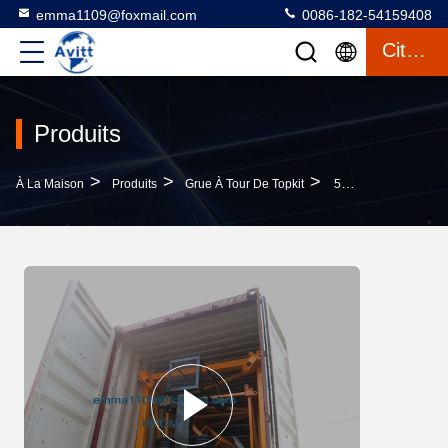
emma1109@foxmail.com
0086-182-54159408
Citation
Produits
>
>
>
À La Maison
Produits
Grue À Tour De Topkit
5 Tonnes QTZ63 Hammerhead Tour Crane Construction Des Grues Tour Téléscopique