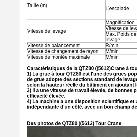
Taille (m)
L'escalade
Magnification
Vitesse de le
Vitesse de levage
Max. Poids de
levage
Vitesse de balancement
R/min
Vitesse de changement de rayon
M/min
Vitesse de montée maximale
M/min
Caractéristiques de la QTZ
80 ((5612)
Crane à to
1) La grue à tour QTZ80 est l'une des grues popu
de grue adopte des sections standard de levag
selon la hauteur réelle du bâtiment en ajoutant l
3) Il a une vitesse de travail élevée, de bonne
efficacité élevée.
4) La machine a une disposition scientifique et 
indépendante d'un côté, avec un bon champ de v
Des photos de QTZ80 ((5612) Tour Crane