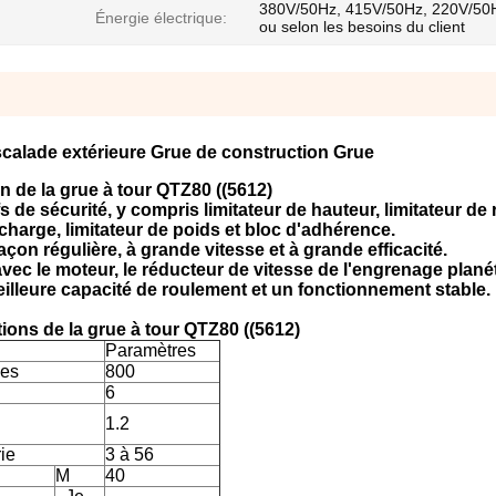
380V/50Hz, 415V/50Hz, 220V/50
Énergie électrique:
ou selon les besoins du client
calade extérieure Grue de construction Grue
n de la grue à tour QTZ80 ((5612)
fs de sécurité, y compris limitateur de hauteur, limitateur de
charge, limitateur de poids et bloc d'adhérence.
çon régulière, à grande vitesse et à grande efficacité.
c le moteur, le réducteur de vitesse de l'engrenage planét
illeure capacité de roulement et un fonctionnement stable.
tions de la grue à tour QTZ80 ((5612)
Paramètres
les
800
6
1.2
rie
3 à 56
M
40