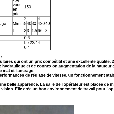
- Je
vous
150
en
prie
2
4
vage
M/min
8
40
80
4
20
40
t
3
3
1.5
6
6
3
0.6
Le 22/44
0.4
ur
laires qui ont un prix compétitif et une excellente qualité. 
e hydraulique et de connexion,augmentation de la hauteur d
e mât et l'ancrage.
s performances de réglage de vitesse, un fonctionnement stab
une belle apparence. La salle de l'opérateur est placée de 
ision. Elle crée un bon environnement de travail pour l'op