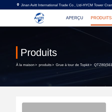
Jinan Avitt International Trade Co., Ltd-HYCM Tower Cra
APERÇU
PRODUITS
Produits
À la maison
>
produits
>
Grue à tour de Topkit
>
QTZ80(5612