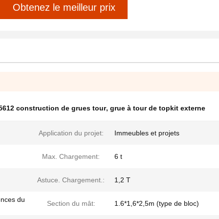
Obtenez le meilleur prix
5612 construction de grues tour
,
grue à tour de topkit externe
Application du projet:
Immeubles et projets
Max. Chargement:
6 t
Astuce. Chargement.:
1,2 T
ences du
Section du mât:
1.6*1,6*2,5m (type de bloc)