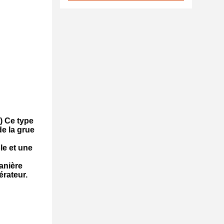
2) Ce type
e la grue
le et une
manière
érateur.