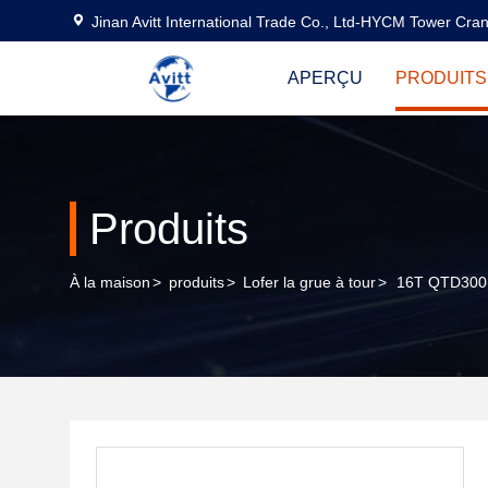
Jinan Avitt International Trade Co., Ltd-HYCM Tower Cra
APERÇU
PRODUITS
Produits
À la maison
>
produits
>
Lofer la grue à tour
>
16T QTD300 