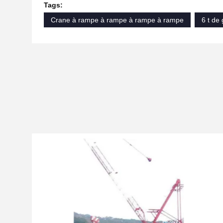
Tags:
Crane à rampe à rampe à rampe à rampe
6 t de