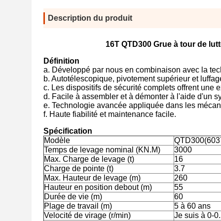
Description du produit
16T QTD300 Grue à tour de lut
Définition
a. Développé par nous en combinaison avec la techn
b. Autotélescopique, pivotement supérieur et luffage
c. Les dispositifs de sécurité complets offrent une
d. Facile à assembler et à démonter à l'aide d'un 
e. Technologie avancée appliquée dans les méca
f. Haute fiabilité et maintenance facile.
Spécification
Modèle
QTD300(6037)
Temps de levage nominal (KN.M)
3000
Max. Charge de levage (t)
16
Charge de pointe (t)
3.7
Max. Hauteur de levage (m)
260
Hauteur en position debout (m)
55
Durée de vie (m)
60
Plage de travail (m)
5 à 60 ans
Velocité de virage (r/min)
Je suis à 0-0