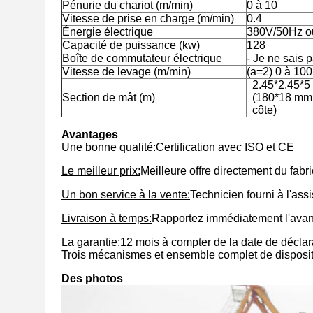
Pénurie du chariot (m/min)
0 à 10
Vitesse de prise en charge (m/min)
0.4
Énergie électrique
380V/50Hz ou
Capacité de puissance (kw)
128
Boîte de commutateur électrique
- Je ne sais p
Vitesse de levage (m/min)
(a=2) 0 à 100
2.45*2.45*5
Section de mât (m)
(180*18 mm /
côte)
Avantages
Une bonne qualité:
Certification avec ISO et CE
Le meilleur prix:
Meilleure offre directement du fab
Un bon service à la vente:
Technicien fourni à l'assi
Livraison à temps:
Rapportez immédiatement l'avan
La garantie:
12 mois à compter de la date de déclar
Trois mécanismes et ensemble complet de dispositi
Des photos