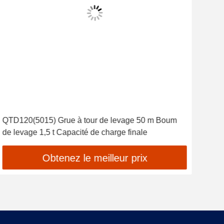
QTD120(5015) Grue à tour de levage 50 m Boum
Ven
de levage 1,5 t Capacité de charge finale
Jib 
Obtenez le meilleur prix