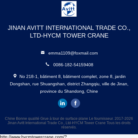
JINAN AVITT INTERNATIONAL TRADE CO.,
LTD-HYCM TOWER CRANE
emma1109@foxmail.com
0086-182-54159408
No 218-1, bâtiment 8, bâtiment complet, zone 8, jardin
Dongshan, rue Shuangshan, district Zhangqiu, ville de Jinan,
province du Shandong, Chine
Chine Bonne qualité Grue à tour de surface plane Le fournisseur. 2017-2026
Jinan Avitt International Trade Co., Ltd-HYCM Tower Crane Tous les droits
réservés.
http://www.hycmtowercrane.com/?