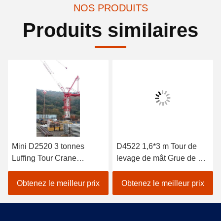
NOS PRODUITS
Produits similaires
Mini D2520 3 tonnes
D4522 1,6*3 m Tour de
Luffing Tour Crane
levage de mât Grue de 6
Conception pour la Corée
tonnes Capacité de
du Sud
charge Hauteur du mât
Obtenez le meilleur prix
Obtenez le meilleur prix
25,5 m