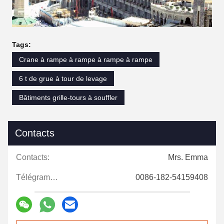
Tags:
Crane à rampe à rampe à rampe à rampe
6 t de grue à tour de levage
Bâtiments grille-tours à souffler
Contacts
Contacts:
Mrs. Emma
Télégramme:
0086-182-54159408