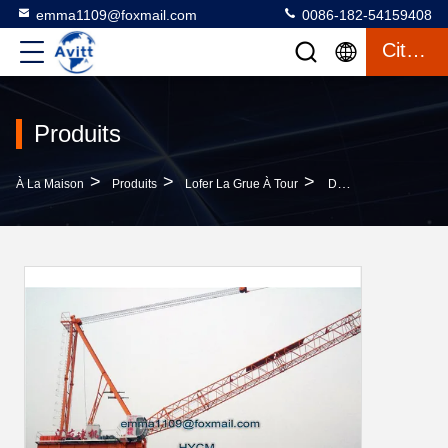
emma1109@foxmail.com
0086-182-54159408
Citation
Produits
>
>
>
À La Maison
Produits
Lofer La Grue À Tour
D500 Grande Grue À Tour De Levage 5078 50m Avec 25 Tonnes Max.Load