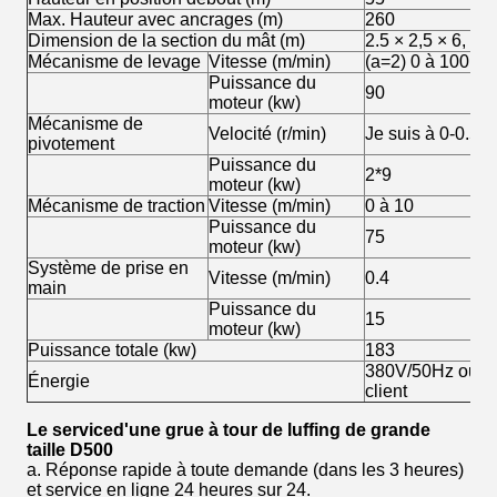
Max. Hauteur avec ancrages (m)
260
Dimension de la section du mât (m)
2.5 × 2,5 × 6, a
Mécanisme de levage
Vitesse (m/min)
(a=2) 0 à 100; (a
Puissance du
90
moteur (kw)
Mécanisme de
Velocité (r/min)
Je suis à 0-0.57
pivotement
Puissance du
2*9
moteur (kw)
Mécanisme de traction
Vitesse (m/min)
0 à 10
Puissance du
75
moteur (kw)
Système de prise en
Vitesse (m/min)
0.4
main
Puissance du
15
moteur (kw)
Puissance totale (kw)
183
380V/50Hz ou se
Énergie
client
Le service
d'une grue à tour de luffing de grande
taille D500
a. Réponse rapide à toute demande (dans les 3 heures)
et service en ligne 24 heures sur 24.