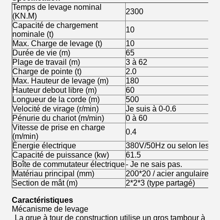
Temps de levage nominal
2300
(KN.M)
Capacité de chargement
10
nominale (t)
Max. Charge de levage (t)
10
Durée de vie (m)
65
Plage de travail (m)
3 à 62
Charge de pointe (t)
2.0
Max. Hauteur de levage (m)
180
Hauteur debout libre (m)
60
Longueur de la corde (m)
500
Velocité de virage (r/min)
Je suis à 0-0.6
Pénurie du chariot (m/min)
0 à 60
Vitesse de prise en charge
0.4
(m/min)
Énergie électrique
380V/50Hz ou selon les ex
Capacité de puissance (kw)
61.5
Boîte de commutateur électrique
- Je ne sais pas.
Matériau principal (mm)
200*20 / acier angulaire
Section de mât (m)
2*2*3 (type partagé)
Caractéristiques
Mécanisme de levage
La grue à tour de construction utilise un gros tambour à