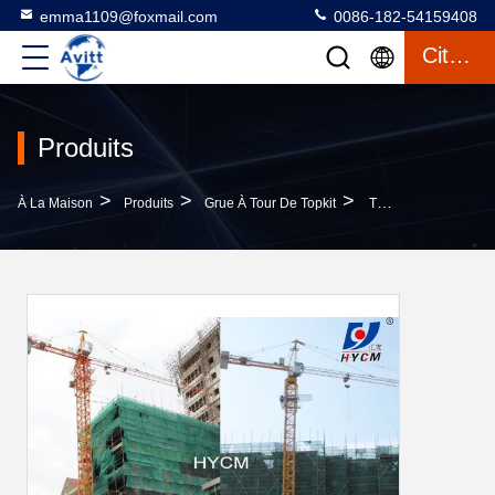
emma1109@foxmail.com
0086-182-54159408
Citation
Produits
>
>
>
À La Maison
Produits
Grue À Tour De Topkit
TC6520 Grue À Tour Fixe De Construction À Mât Divisé De 3 M Section 10t