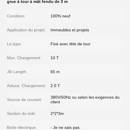
grue à tour à mât fendu de 3 m
Condition:
100% neuf
Application du projet:
Immeubles et projets
Le type:
Fixé avec tête de tour
Max. Chargement:
10 T
Jib Length:
65 m
Astuce. Chargement.:
2.0 T
380V/50Hz ou selon les exigences du
Source de courant:
client
Section du mât:
2*2*3m
Boîte électrique:
- Je ne sais pas.