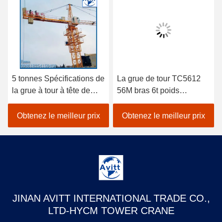
5 tonnes Spécifications de
La grue de tour TC5612
la grue à tour à tête de
56M bras 6t poids
chat pour les projets de
équipement de
construction civile
construction de bâtiment
Obtenez le meilleur prix
Obtenez le meilleur prix
JINAN AVITT INTERNATIONAL TRADE CO.,
LTD-HYCM TOWER CRANE