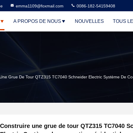
ne
emma1109@foxmail.com
0086-182-54159408
A PROPOS DE NOUS
NOUVELLES
TOUS L
 Une Grue De Tour QTZ315 TC7040 Schneider Electric Système De Con
Construire une grue de tour QTZ315 TC7040 S