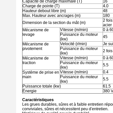
Capacité de charge maximale (T)
16
Charge de pointe (T)
4.0
Hauteur debout libre (m)
48
Max. Hauteur avec ancrages (m)
180
2 fois
Dimension de la section du mât (m)
acier
Vitesse (m/min)
0 à 6
Mécanisme de
levage
Puissance du moteur
45
(kw)
Velocité (r/min)
Je su
Mécanisme de
pivotement
Puissance du moteur
2 fois
(kw)
Vitesse (m/min)
0 à 6
Mécanisme de
traction
Puissance du moteur
5.5
(kw)
Vitesse (m/min)
0.4
Système de prise en
main
Puissance du moteur
5.5
(kw)
Puissance totale (kw)
61.5
Énergie
380 V
Caractéristiques
Les grues durables, sûres et à faible entretien répo
conviviales, sûres et nécessitent peu d'entretien.