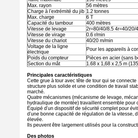
Max. rayon
56 mètres
Charge à l'extrémité du jib
1.2 tonnes
Max. charge
6 T
Capacité du tambour
400 mètres
Vitesse de levage
2r=80/40/8.5 4r=40/20/
Vitesse de virage
0.6 r/min
Vitesse du chariot
40/20 m/min
Voltage de la ligne
Pour les appareils à 
électrique
Poids du compteur
Pièces en acier (sans b
Section du mât
1.68 x 1,68 x 2,5 m (135
Principales caractéristiques
Cette grue à tour avec tête de tour qui se connecte 
structure plus solide et une condition de travail sta
marché.
Quatre mécanismes (mécanisme de levage, mécan
hydraulique de montée) travaillent ensemble pour c
Équipé d'un dispositif de sécurité complet pour évi
d'une bonne capacité de régulation de la vitesse, d'
élevée.
Ils peuvent être largement utilisés pour la construc
Des photos