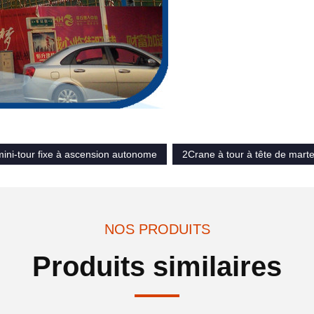
ini-tour fixe à ascension autonome
2Crane à tour à tête de mart
NOS PRODUITS
Produits similaires