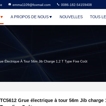
ne
emma1109@foxmail.com
0086-182-54159408
A PROPOS DE NOUS
NOUVELLES
TOUS L
e Électrique À Tour 56m Jib Charge 1,2 T Type Fixe Coût
TC5612 Grue électrique à tour 56m Jib charge 1