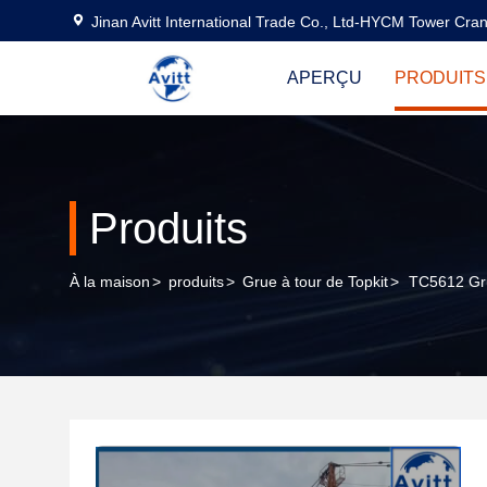
Jinan Avitt International Trade Co., Ltd-HYCM Tower Cra
APERÇU
PRODUITS
Produits
À la maison
>
produits
>
Grue à tour de Topkit
>
TC5612 Gru