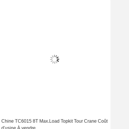
Chine TC6015 8T Max.Load Topkit Tour Crane Coût
TC6
d'usine À vendre
10 