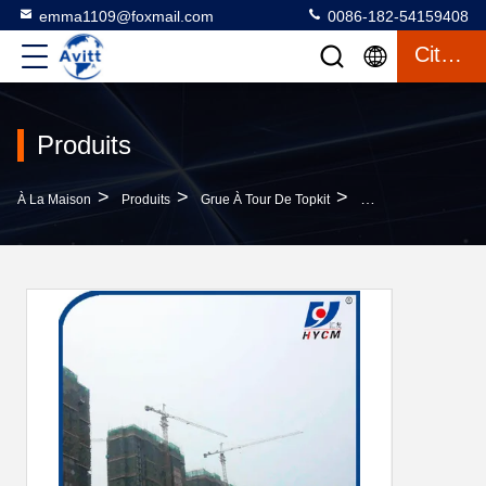
emma1109@foxmail.com
0086-182-54159408
Citation
Produits
>
>
>
À La Maison
Produits
Grue À Tour De Topkit
Qtz6010 Tour Crane 