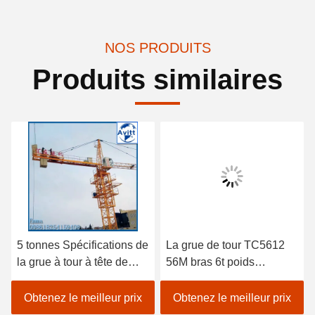
NOS PRODUITS
Produits similaires
5 tonnes Spécifications de
La grue de tour TC5612
la grue à tour à tête de
56M bras 6t poids
chat pour les projets de
équipement de
construction civile
construction de bâtiment
Obtenez le meilleur prix
Obtenez le meilleur prix