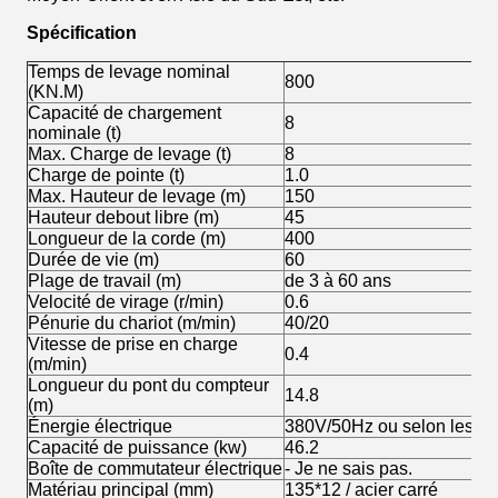
Spécification
Temps de levage nominal
800
(KN.M)
Capacité de chargement
8
nominale (t)
Max. Charge de levage (t)
8
Charge de pointe (t)
1.0
Max. Hauteur de levage (m)
150
Hauteur debout libre (m)
45
Longueur de la corde (m)
400
Durée de vie (m)
60
Plage de travail (m)
de 3 à 60 ans
Velocité de virage (r/min)
0.6
Pénurie du chariot (m/min)
40/20
Vitesse de prise en charge
0.4
(m/min)
Longueur du pont du compteur
14.8
(m)
Énergie électrique
380V/50Hz ou selon les ex
Capacité de puissance (kw)
46.2
Boîte de commutateur électrique
- Je ne sais pas.
Matériau principal (mm)
135*12 / acier carré