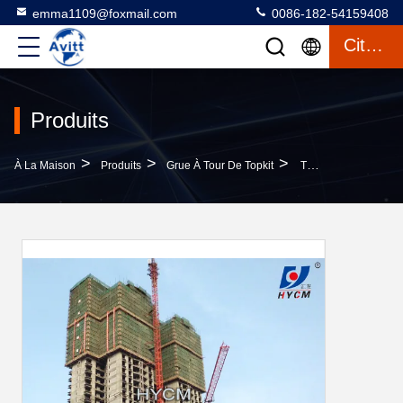
emma1109@foxmail.com
0086-182-54159408
Citation
Produits
>
>
>
À La Maison
Produits
Grue À Tour De Topkit
TC5023 Hautes Constructions Grue Équipement Lourd Hydraulique 10 Tonnes