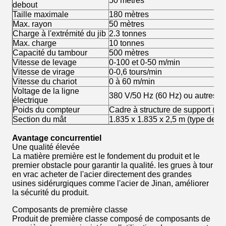
50 mètres
debout
Taille maximale
180 mètres
Max. rayon
50 mètres
Charge à l'extrémité du jib
2.3 tonnes
Max. charge
10 tonnes
Capacité du tambour
500 mètres
Vitesse de levage
0-100 et 0-50 m/min
Vitesse de virage
0-0,6 tours/min
Vitesse du chariot
0 à 60 m/min
Voltage de la ligne
380 V/50 Hz (60 Hz) ou autres
électrique
Poids du compteur
Cadre à structure de support (sa
Section du mât
1.835 x 1.835 x 2,5 m (type de bl
Avantage concurrentiel
Une qualité élevée
La matière première est le fondement du produit et le
premier obstacle pour garantir la qualité. les grues à tour
en vrac acheter de l'acier directement des grandes
usines sidérurgiques comme l'acier de Jinan, améliorer
la sécurité du produit.
Composants de première classe
Produit de première classe composé de composants de