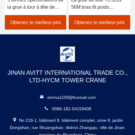
la grue à tour à tête de
56M bras 6t poids
chat pour les projets de
équipement de
construction civile
construction de bâtiment
Obtenez le meilleur prix
Obtenez le meilleur prix
JINAN AVITT INTERNATIONAL TRADE CO.,
LTD-HYCM TOWER CRANE
emma1109@foxmail.com
0086-182-54159408
No 218-1, bâtiment 8, bâtiment complet, zone 8, jardin
Dongshan, rue Shuangshan, district Zhangqiu, ville de Jinan,
province du Shandong, Chine