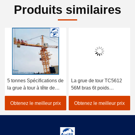
Produits similaires
5 tonnes Spécifications de
La grue de tour TC5612
la grue à tour à tête de
56M bras 6t poids
chat pour les projets de
équipement de
construction civile
construction de bâtiment
Obtenez le meilleur prix
Obtenez le meilleur prix