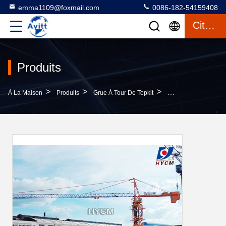
emma1109@foxmail.com
0086-182-54159408
Citation
Produits
>
>
>
À La Maison
Produits
Grue À Tour De Topkit
Cable D'alimentatio