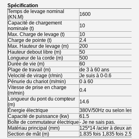
Spécification
Temps de levage nominal
1600
(KN.M)
Capacité de chargement
10
nominale (t)
Max. Charge de levage (t)
10
Charge de pointe (t)
2.4
Max. Hauteur de levage (m)
200
Hauteur debout libre (m)
50
Longueur de la corde (m)
500
Durée de vie (m)
60
Plage de travail (m)
de 3 à 60 ans
Velocité de virage (r/min)
Je suis à 0-0.6
Pénurie du chariot (m/min)
0 à 60
Vitesse de prise en charge
0.4
(m/min)
Longueur du pont du compteur
14.6
(m)
Énergie électrique
380V/50Hz ou selon les ex
Capacité de puissance (kw)
61.5
Boîte de commutateur électrique
- Je ne sais pas.
Matériau principal (mm)
125*14 /acier à deux angle
Section de mât (m)
1.835 fois 1,835 fois 2.5