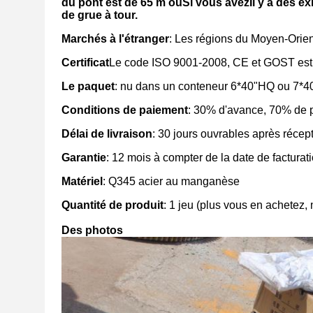
du pont est de 6
5 m ou
Si vous avez
Il y a des e
de grue à tour.
Marchés à l'étranger
: Les régions du Moyen-Orient
Certificat
Le code ISO 9001-2008, CE et GOST est 
Le paquet
: nu dans un conteneur 6*40"HQ ou 7*
Conditions de paiement
: 30% d'avance, 70% de p
Délai de livraison
: 30 jours ouvrables après réce
Garantie
: 12 mois à compter de la date de facturati
Matériel
: Q345 acier au manganèse
Quantité de produit
: 1 jeu (plus vous en achetez, 
Des photos