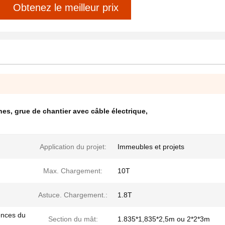
Obtenez le meilleur prix
nes
,
grue de chantier avec câble électrique
,
Application du projet:
Immeubles et projets
Max. Chargement:
10T
Astuce. Chargement.:
1.8T
ences du
Section du mât:
1.835*1,835*2,5m ou 2*2*3m