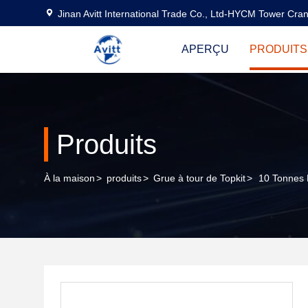
Jinan Avitt International Trade Co., Ltd-HYCM Tower Cra
APERÇU
PRODUITS
Produits
À la maison
>
produits
>
Grue à tour de Topkit
>
10 Tonnes 