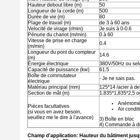
Hauteur debout libre (m)
50
Longueur de la corde (m)
500
Durée de vie (m)
60
Plage de travail (m)
de 3 à 60 ans
Velocité de virage (r/min)
Je suis à 0-0.6
Pénurie du chariot (m/min)
0 à 60
Vitesse de prise en charge
0.4
(m/min)
Longueur du pont du compteur
14.6
(m)
Énergie électrique
380V/50Hz ou selo
Capacité de puissance (kw)
61.5
Boîte de commutateur
- Je ne sais pas.
électrique
Matériau principal (mm)
125*14 /acier à d
Section de mât (m)
1.835*1,835*2,5 
Anémomè
Pièces facultatives
Air condi
(si vous en avez besoin,
veuillez me le dire à l'avance)
3) Boîte en bloc
4) Commande à di
Champ d'application: Hauteur du bâtiment jusq