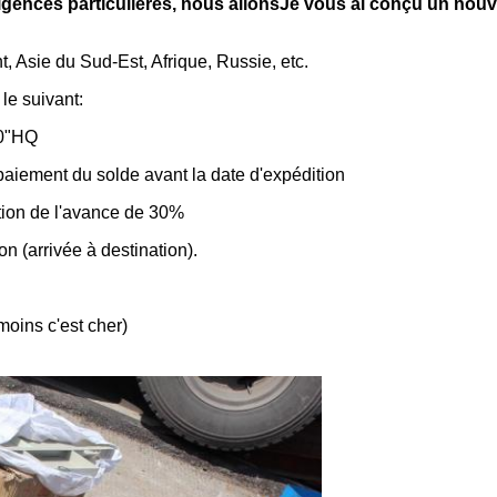
xigences particulières, nous allons
Je vous ai conçu un nouv
, Asie du Sud-Est, Afrique, Russie, etc.
le suivant:
40"HQ
aiement du solde avant la date d'expédition
ption de l'avance de 30%
on (arrivée à destination).
moins c'est cher)