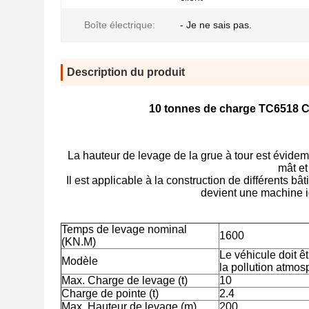
Boîte électrique:
- Je ne sais pas.
Description du produit
10 tonnes de charge TC6518 Co
La hauteur de levage de la grue à tour est évide
mât et
Il est applicable à la construction de différents bâ
devient une machine i
Temps de levage nominal
1600
(KN.M)
Le véhicule doit êt
Modèle
la pollution atmos
Max. Charge de levage (t)
10
Charge de pointe (t)
2.4
Max. Hauteur de levage (m)
200