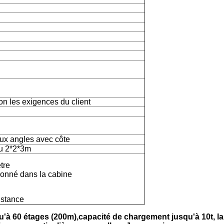
n les exigences du client
eux angles avec côte
ou 2*2*3m
tre
tionné dans la cabine
stance
u'à
6
0 étages (2
00
m),
capacité de chargement jusqu'à
10
t, 