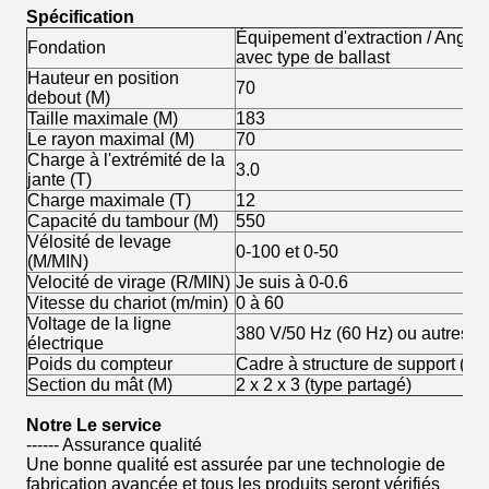
Spécification
Équipement d'extraction / Angle 
Fondation
avec type de ballast
Hauteur en position
70
debout (M)
Taille maximale (M)
183
Le rayon maximal (M)
70
Charge à l'extrémité de la
3.0
jante (T)
Charge maximale (T)
12
Capacité du tambour (M)
550
Vélosité de levage
0-100 et 0-50
(M/MIN)
Velocité de virage (R/MIN)
Je suis à 0-0.6
Vitesse du chariot (m/min)
0 à 60
Voltage de la ligne
380 V/50 Hz (60 Hz) ou autres
électrique
Poids du compteur
Cadre à structure de support (sa
Section du mât (M)
2 x 2 x 3 (type partagé)
Notre
Le service
------ Assurance qualité
Une bonne qualité est assurée par une technologie de
fabrication avancée et tous les produits seront vérifiés