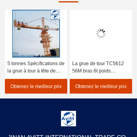
5 tonnes Spécifications de
La grue de tour TC5612
la grue à tour à tête de
56M bras 6t poids
chat pour les projets de
équipement de
construction civile
construction de bâtiment
Obtenez le meilleur prix
Obtenez le meilleur prix