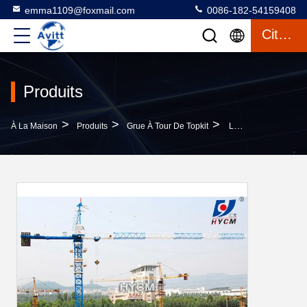
emma1109@foxmail.com
0086-182-54159408
Citation
Produits
>
>
>
À La Maison
Produits
Grue À Tour De Topkit
La Grue À Tour TC7030 QTZ 250 Jib Crane 70m 12ton Construction