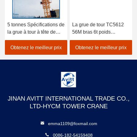
5 tonnes Spécifications de
La grue de tour TC5612
la grue à tour à tête de
56M bras 6t poids
chat pour les projets de
équipement de
construction civile
construction de bâtiment
Obtenez le meilleur prix
Obtenez le meilleur prix
JINAN AVITT INTERNATIONAL TRADE CO.,
LTD-HYCM TOWER CRANE
emma1109@foxmail.com
0086-182-54159408