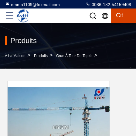
emma1109@foxmail.com
0086-182-54159408
Citation
Produits
>
>
>
À La Maison
Produits
Grue À Tour De Topkit
H3/36B 60m Types D