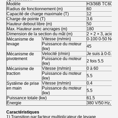
Modèle
H3/36B TC6036 
Radius de fonctionnement (m)
60
Capacité de charge maximale (T)
12
Charge de pointe (T)
3.6
Hauteur debout libre (m)
50
Max. Hauteur avec ancrages (m)
180
Dimension de la section du mât (m)
2 × 2 × 3, acier
Vitesse (m/min)
0-100 0-50 Nom 
Mécanisme de
levage
Puissance du moteur
45
(kw)
Velocité (r/min)
Je suis à 0-0.6
Mécanisme de
pivotement
Puissance du moteur
2 fois 5.5
(kw)
Vitesse (m/min)
0 à 60
Mécanisme de
traction
Puissance du moteur
5.5
(kw)
Vitesse (m/min)
0.4
Système de prise
en main
Puissance du moteur
5.5
(kw)
Puissance totale (kw)
61.5
Énergie
380 V/50 Hz, 22
Caractéristiques
1) Transition par facteur multiplicateur de levage