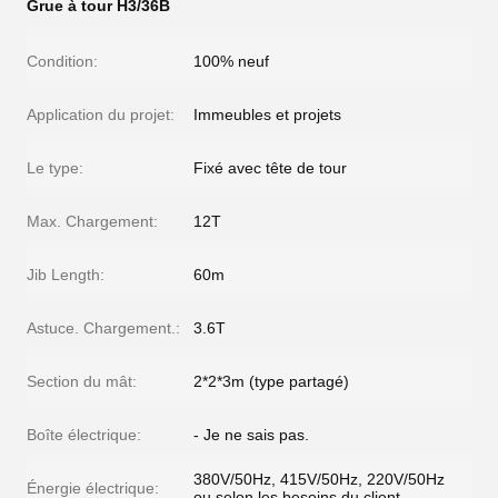
Grue à tour H3/36B
Condition:
100% neuf
Application du projet:
Immeubles et projets
Le type:
Fixé avec tête de tour
Max. Chargement:
12T
Jib Length:
60m
Astuce. Chargement.:
3.6T
Section du mât:
2*2*3m (type partagé)
Boîte électrique:
- Je ne sais pas.
380V/50Hz, 415V/50Hz, 220V/50Hz
Énergie électrique:
ou selon les besoins du client