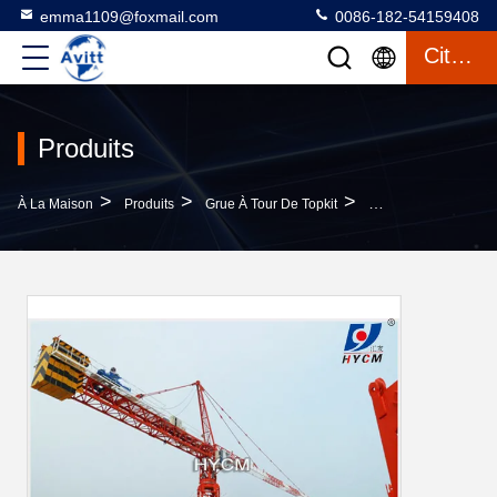
emma1109@foxmail.com
0086-182-54159408
Citation
Produits
>
>
>
À La Maison
Produits
Grue À Tour De Topkit
Crane À Tour À Tête