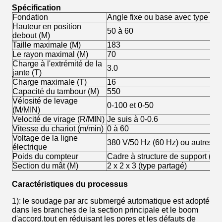
Spécification
Fondation
Angle fixe ou base avec type de 
Hauteur en position
50 à 60
debout (M)
Taille maximale (M)
183
Le rayon maximal (M)
70
Charge à l'extrémité de la
3.0
jante (T)
Charge maximale (T)
16
Capacité du tambour (M)
550
Vélosité de levage
0-100 et 0-50
(M/MIN)
Velocité de virage (R/MIN)
Je suis à 0-0.6
Vitesse du chariot (m/min)
0 à 60
Voltage de la ligne
380 V/50 Hz (60 Hz) ou autres
électrique
Poids du compteur
Cadre à structure de support (sa
Section du mât (M)
2 x 2 x 3 (type partagé)
Caractéristiques du processus
1): le soudage par arc submergé automatique est adopté
dans les branches de la section principale et le boom
d'accord.tout en réduisant les pores et les défauts de