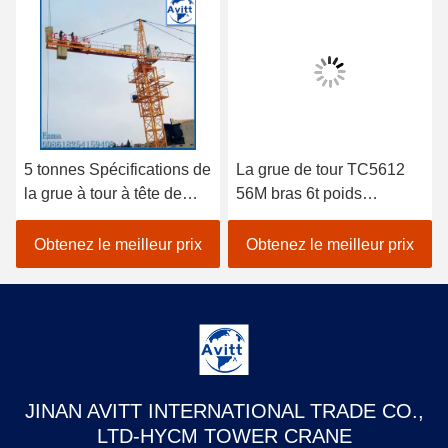
5 tonnes Spécifications de
La grue de tour TC5612
la grue à tour à tête de
56M bras 6t poids
chat pour les projets de
équipement de
construction civile
construction de bâtiment
Obtenez le meilleur prix
Obtenez le meilleur prix
JINAN AVITT INTERNATIONAL TRADE CO.,
LTD-HYCM TOWER CRANE